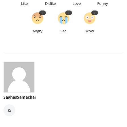
Like
Dislike
Love
Funny
0
0
0
Angry
Sad
Wow
SaahasSamachar