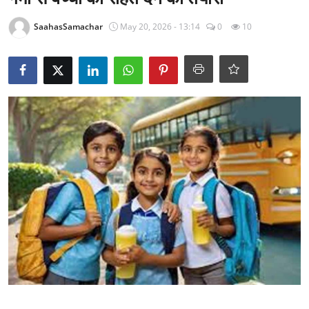
राजनीति
SaahasSamachar
May 20, 2026 - 13:14
0
10
खेल
Epaper
धर्म
लाइफस्टाइल
टेक