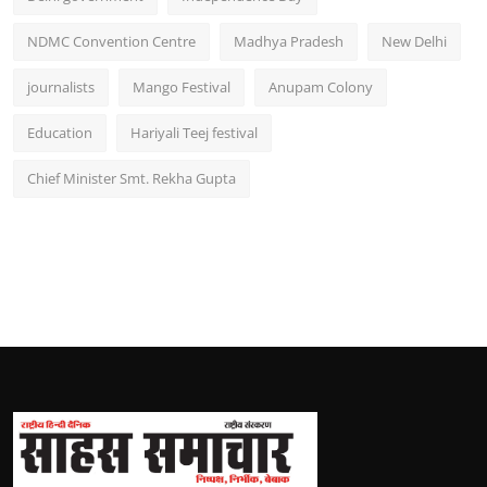
NDMC Convention Centre
Madhya Pradesh
New Delhi
journalists
Mango Festival
Anupam Colony
Education
Hariyali Teej festival
Chief Minister Smt. Rekha Gupta