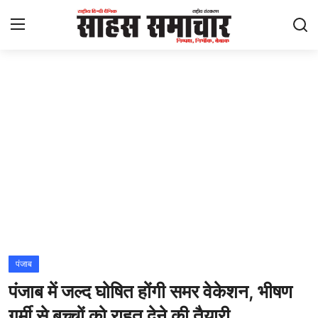
Login
Register
Home
ताज़ा खबरें
राष्ट्रीय
मनोरंजन
राज्य
पंजाब
पंजाब में जल्द घोषित होंगी समर वेकेशन, भीषण
अंतराष्ट्रीय
गर्मी से बच्चों को राहत देने की तैयारी