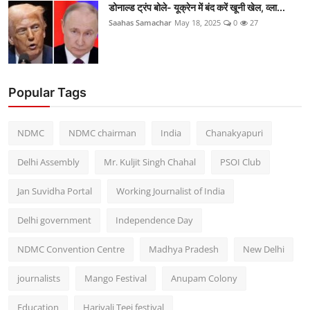
डोनाल्ड ट्रंप बोले- यूक्रेन में बंद करें खूनी खेल, व्ला...
Saahas Samachar
May 18, 2025
0
27
Popular Tags
NDMC
NDMC chairman
India
Chanakyapuri
Delhi Assembly
Mr. Kuljit Singh Chahal
PSOI Club
Jan Suvidha Portal
Working Journalist of India
Delhi government
Independence Day
NDMC Convention Centre
Madhya Pradesh
New Delhi
journalists
Mango Festival
Anupam Colony
Education
Hariyali Teej festival