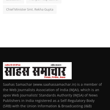
Chief Minister Smt. Rekha Gupta
Saahas Samachar (www.saahassamachar.in) is a member of
the Web Journalists Association of India (WJAI), which is an
apex Web Journalists’ Standards Authority (WJSA) of News
Publishers in India registered as a Self-Regulatory Body
(SRB) with the Union Information & Broadcasting (I&B)