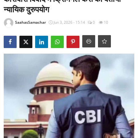
राजनीति
न्यायिक दुरुपयोग
खेल
SaahasSamachar
Jun 3, 2026 - 15:14
0
10
Epaper
धर्म
लाइफस्टाइल
टेक