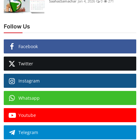
SaahasSamachar
Jan 4, 2026
0
271
Follow Us
Facebook
Twitter
Instagram
Whatsapp
Youtube
Telegram