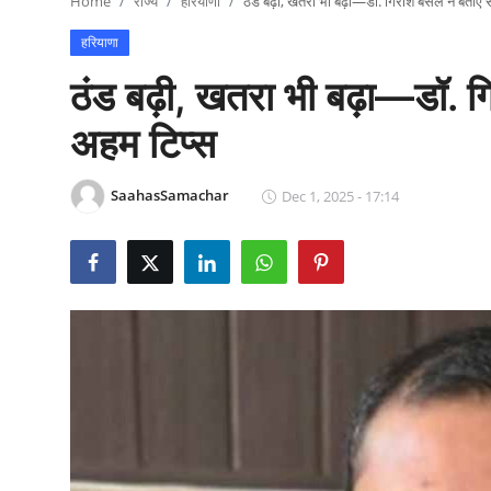
Home
राज्य
हरियाणा
ठंड बढ़ी, खतरा भी बढ़ा—डॉ. गिरीश बंसल ने बताए 
राजनीति
हरियाणा
खेल
ठंड बढ़ी, खतरा भी बढ़ा—डॉ. ग
Epaper
अहम टिप्स
धर्म
SaahasSamachar
Dec 1, 2025 - 17:14
लाइफस्टाइल
टेक