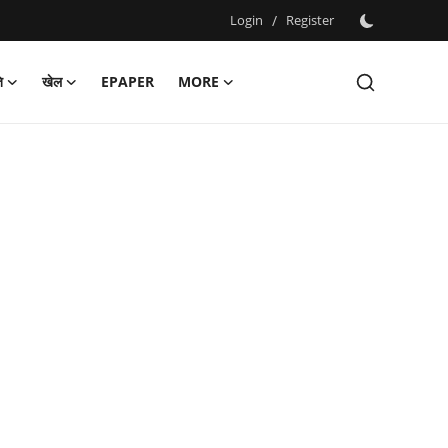
Login
/
Register
ि
खेल
EPAPER
MORE