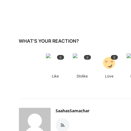
WHAT'S YOUR REACTION?
0
0
0
Like
Dislike
Love
SaahasSamachar