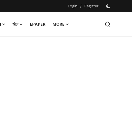
Login
/
Register
ि
खेल
EPAPER
MORE