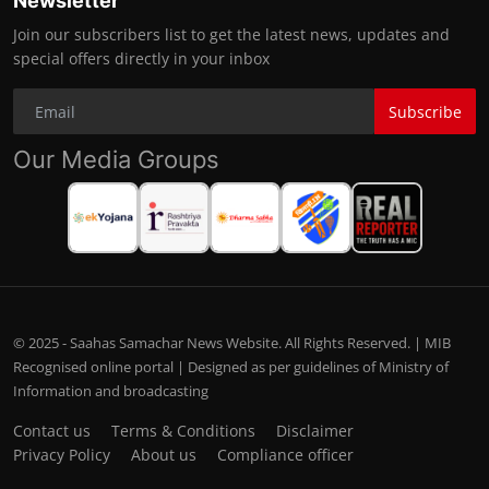
Newsletter
Join our subscribers list to get the latest news, updates and
special offers directly in your inbox
Subscribe
Our Media Groups
© 2025 - Saahas Samachar News Website. All Rights Reserved. | MIB
Recognised online portal | Designed as per guidelines of Ministry of
Information and broadcasting
Contact us
Terms & Conditions
Disclaimer
Privacy Policy
About us
Compliance officer