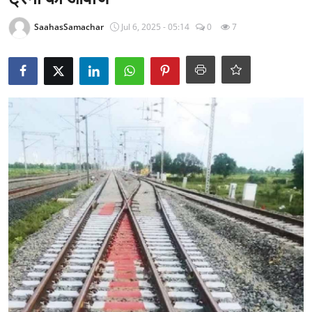
राजनीति
SaahasSamachar
Jul 6, 2025 - 05:14
0
7
खेल
Epaper
धर्म
लाइफस्टाइल
टेक