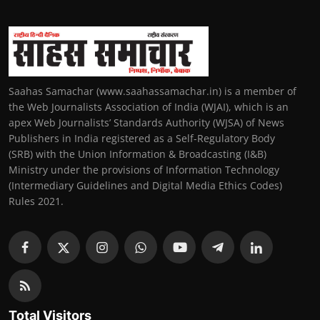
Saahas Samachar (www.saahassamachar.in) is a member of
the Web Journalists Association of India (WJAI), which is an
apex Web Journalists’ Standards Authority (WJSA) of News
Publishers in India registered as a Self-Regulatory Body
(SRB) with the Union Information & Broadcasting (I&B)
Ministry under the provisions of Information Technology
(Intermediary Guidelines and Digital Media Ethics Codes)
Rules 2021.
Total Visitors