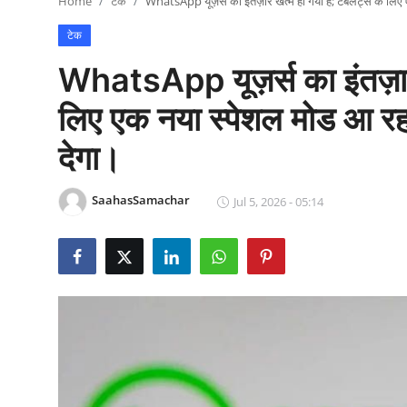
Home
टेक
WhatsApp यूज़र्स का इंतज़ार खत्म हो गया है; टैबलेट्स के लिए
राजनीति
टेक
खेल
WhatsApp यूज़र्स का इंतज़ार 
Epaper
लिए एक नया स्पेशल मोड आ रहा
देगा।
धर्म
लाइफस्टाइल
SaahasSamachar
Jul 5, 2026 - 05:14
टेक