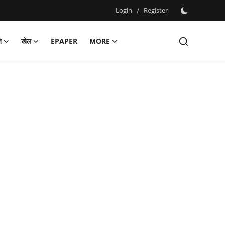
Login
/
Register
ि
खेल
EPAPER
MORE