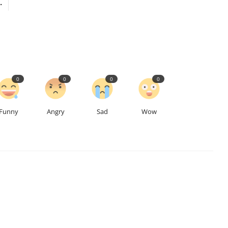
.
0
0
0
0
Funny
Angry
Sad
Wow