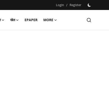
Login
/
Register
ि
खेल
EPAPER
MORE