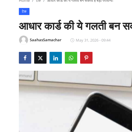
Home
टेक
आधार कार्ड की ये गलती बन सकती है बड़ी परेशानी!
राजनीति
टेक
खेल
आधार कार्ड की ये गलती बन सकत
Epaper
SaahasSamachar
May 31, 2026 - 09:44
धर्म
लाइफस्टाइल
टेक