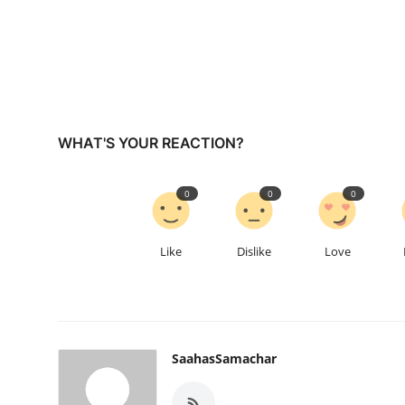
WHAT'S YOUR REACTION?
0
0
0
Like
Dislike
Love
SaahasSamachar