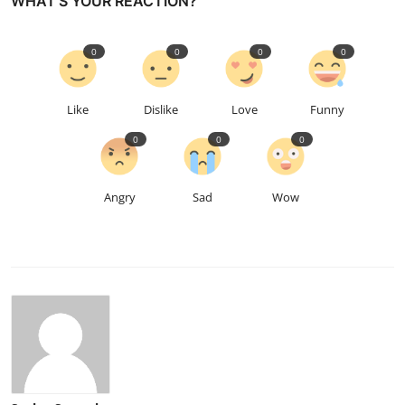
WHAT'S YOUR REACTION?
0
0
0
0
Like
Dislike
Love
Funny
0
0
0
Angry
Sad
Wow