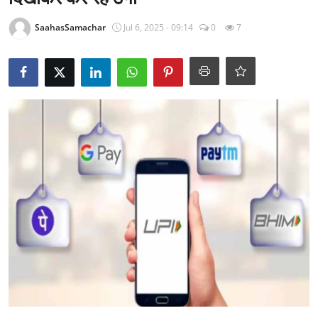
राजनीति
SaahasSamachar
Jul 6, 2025 - 09:14
0
7
खेल
Epaper
धर्म
लाइफस्टाइल
टेक