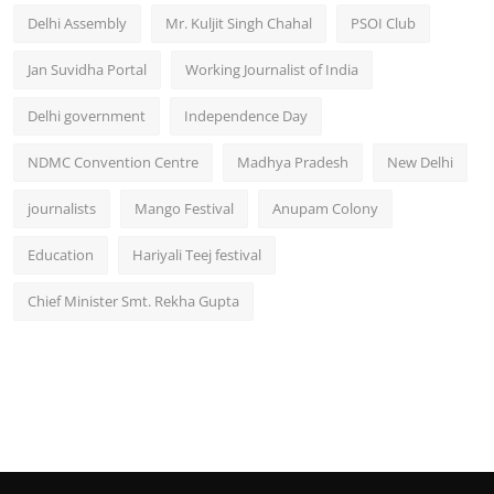
Delhi Assembly
Mr. Kuljit Singh Chahal
PSOI Club
Jan Suvidha Portal
Working Journalist of India
Delhi government
Independence Day
NDMC Convention Centre
Madhya Pradesh
New Delhi
journalists
Mango Festival
Anupam Colony
Education
Hariyali Teej festival
Chief Minister Smt. Rekha Gupta