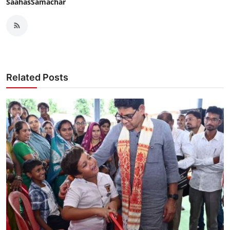
SaahasSamachar
Related Posts