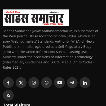
Saahas Samachar (www.saahassamachar.in) is a member of
the Web Journalists Association of India (WJAI), which is an
apex Web Journalists’ Standards Authority (WJSA) of News
Publishers in India registered as a Self-Regulatory Body
(SRB) with the Union Information & Broadcasting (I&B)
Ministry under the provisions of Information Technology
(Intermediary Guidelines and Digital Media Ethics Codes)
Rules 2021.
Total Visitors