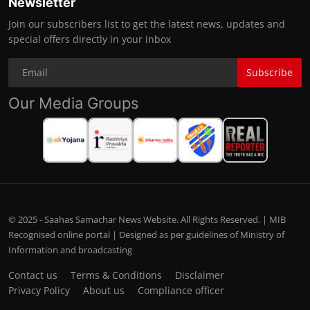
Newsletter
Join our subscribers list to get the latest news, updates and
special offers directly in your inbox
Subscribe
Our Media Groups
© 2025 - Saahas Samachar News Website. All Rights Reserved. | MIB
Recognised online portal | Designed as per guidelines of Ministry of
Information and broadcasting
Contact us
Terms & Conditions
Disclaimer
Privacy Policy
About us
Compliance officer