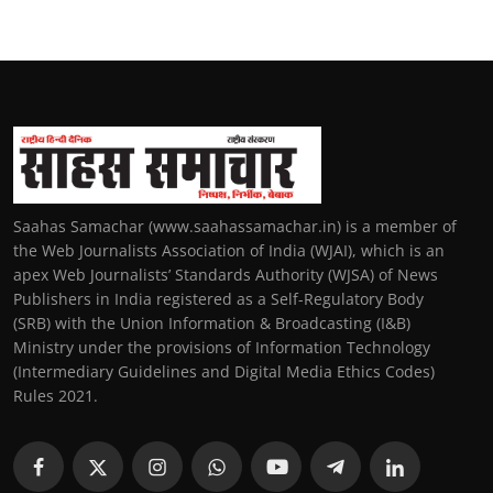
Saahas Samachar (www.saahassamachar.in) is a member of
the Web Journalists Association of India (WJAI), which is an
apex Web Journalists’ Standards Authority (WJSA) of News
Publishers in India registered as a Self-Regulatory Body
(SRB) with the Union Information & Broadcasting (I&B)
Ministry under the provisions of Information Technology
(Intermediary Guidelines and Digital Media Ethics Codes)
Rules 2021.