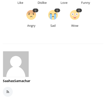
Like
Dislike
Love
Funny
0
0
0
Angry
Sad
Wow
SaahasSamachar