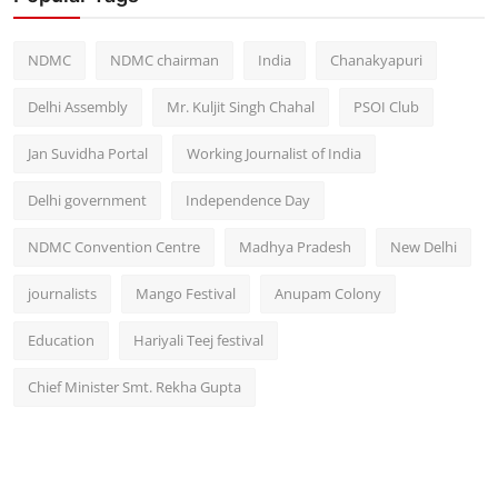
NDMC
NDMC chairman
India
Chanakyapuri
Delhi Assembly
Mr. Kuljit Singh Chahal
PSOI Club
Jan Suvidha Portal
Working Journalist of India
Delhi government
Independence Day
NDMC Convention Centre
Madhya Pradesh
New Delhi
journalists
Mango Festival
Anupam Colony
Education
Hariyali Teej festival
Chief Minister Smt. Rekha Gupta