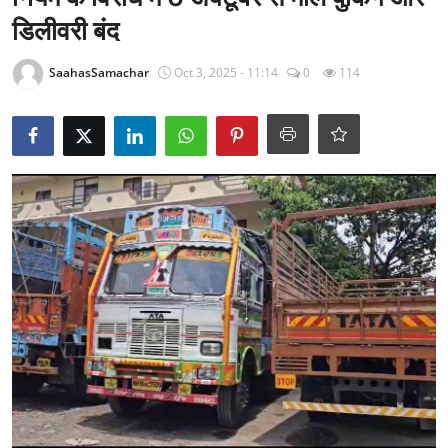
राजनीति
डिलीवरी बंद
खेल
SaahasSamachar
Oct 3, 2025 - 11:14
0
114
Epaper
धर्म
लाइफस्टाइल
टेक