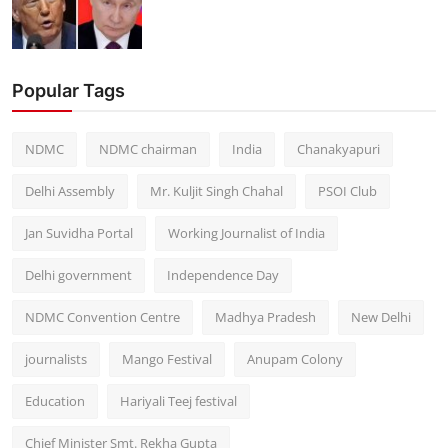
Popular Tags
NDMC
NDMC chairman
India
Chanakyapuri
Delhi Assembly
Mr. Kuljit Singh Chahal
PSOI Club
Jan Suvidha Portal
Working Journalist of India
Delhi government
Independence Day
NDMC Convention Centre
Madhya Pradesh
New Delhi
journalists
Mango Festival
Anupam Colony
Education
Hariyali Teej festival
Chief Minister Smt. Rekha Gupta