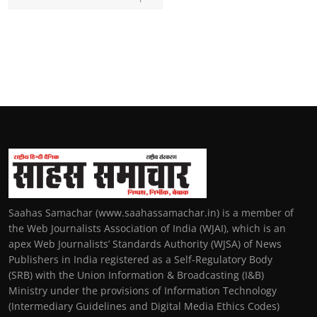
Saahas Samachar (www.saahassamachar.in) is a member of
the Web Journalists Association of India (WJAI), which is an
apex Web Journalists’ Standards Authority (WJSA) of News
Publishers in India registered as a Self-Regulatory Body
(SRB) with the Union Information & Broadcasting (I&B)
Ministry under the provisions of Information Technology
(Intermediary Guidelines and Digital Media Ethics Codes)