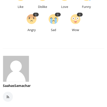
Like
Dislike
Love
Funny
0
0
0
Angry
Sad
Wow
SaahasSamachar