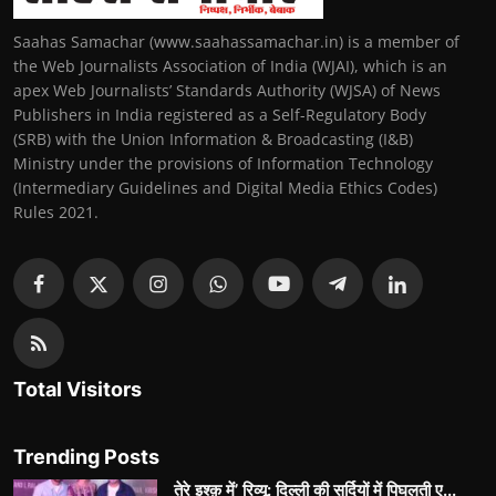
Saahas Samachar (www.saahassamachar.in) is a member of
the Web Journalists Association of India (WJAI), which is an
apex Web Journalists’ Standards Authority (WJSA) of News
Publishers in India registered as a Self-Regulatory Body
(SRB) with the Union Information & Broadcasting (I&B)
Ministry under the provisions of Information Technology
(Intermediary Guidelines and Digital Media Ethics Codes)
Rules 2021.
Total Visitors
Trending Posts
तेरे इश्क़ में’ रिव्यू: दिल्ली की सर्दियों में पिघलती ए...