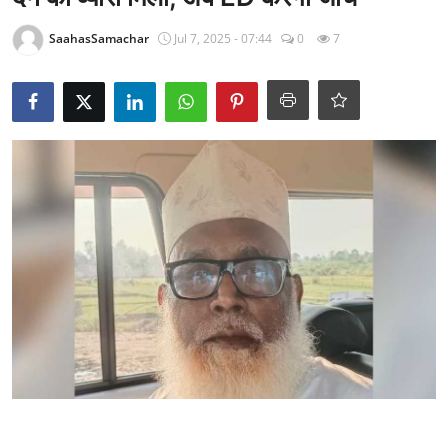
राजनीति
SaahasSamachar
Jul 7, 2025 - 07:44
0
7
खेल
Epaper
धर्म
लाइफस्टाइल
टेक