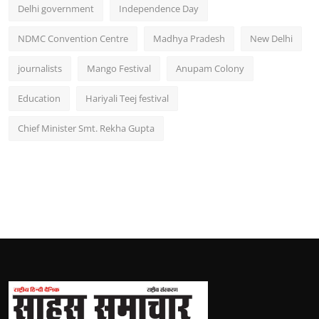
Delhi government
Independence Day
NDMC Convention Centre
Madhya Pradesh
New Delhi
journalists
Mango Festival
Anupam Colony
Education
Hariyali Teej festival
Chief Minister Smt. Rekha Gupta