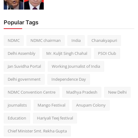
Popular Tags
NDMC
NDMC chairman
India
Chanakyapuri
Delhi Assembly
Mr. Kuljit Singh Chahal
PSOI Club
Jan Suvidha Portal
Working Journalist of India
Delhi government
Independence Day
NDMC Convention Centre
Madhya Pradesh
New Delhi
journalists
Mango Festival
Anupam Colony
Education
Hariyali Teej festival
Chief Minister Smt. Rekha Gupta