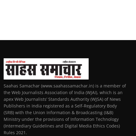
Saahas Samachar (www.saahassamachar.in) is a member of
the Web Journalists Association of India (WJAI), which is an
apex Web Journalists’ Standards Authority (WJSA) of News
Publishers in India registered as a Self-Regulatory Body
(SRB) with the Union Information & Broadcasting (I&B)
Ministry under the provisions of Information Technology
(Intermediary Guidelines and Digital Media Ethics Codes)
Rules 2021.