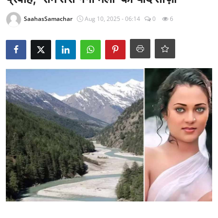
राजनीति
SaahasSamachar
Aug 10, 2025 - 06:14
0
6
खेल
Epaper
धर्म
लाइफस्टाइल
टेक