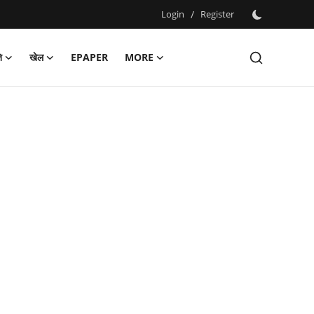
Login
/
Register
ि
खेल
EPAPER
MORE