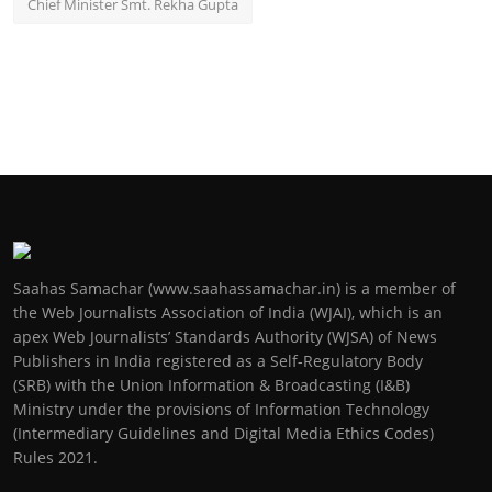
Chief Minister Smt. Rekha Gupta
Saahas Samachar (www.saahassamachar.in) is a member of
the Web Journalists Association of India (WJAI), which is an
apex Web Journalists’ Standards Authority (WJSA) of News
Publishers in India registered as a Self-Regulatory Body
(SRB) with the Union Information & Broadcasting (I&B)
Ministry under the provisions of Information Technology
(Intermediary Guidelines and Digital Media Ethics Codes)
Rules 2021.