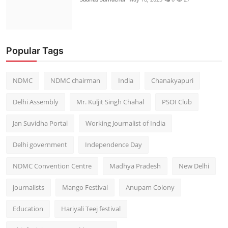
Popular Tags
NDMC
NDMC chairman
India
Chanakyapuri
Delhi Assembly
Mr. Kuljit Singh Chahal
PSOI Club
Jan Suvidha Portal
Working Journalist of India
Delhi government
Independence Day
NDMC Convention Centre
Madhya Pradesh
New Delhi
journalists
Mango Festival
Anupam Colony
Education
Hariyali Teej festival