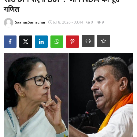
राजनीति
गणित
खेल
SaahasSamachar
Jul 8, 2026 - 03:44
0
9
Epaper
धर्म
लाइफस्टाइल
टेक