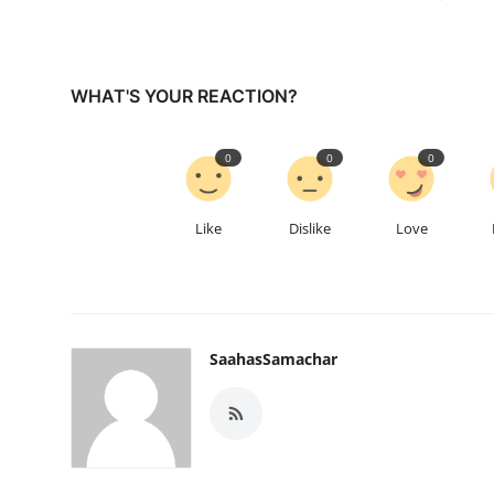
WHAT'S YOUR REACTION?
0
0
0
Like
Dislike
Love
SaahasSamachar