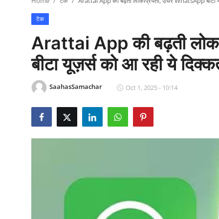
Home
टेक
Arattai App की बढ़ती लोकप्रियता, उधर WhatsApp बीटा यूज
राजनीति
टेक
खेल
Arattai App की बढ़ती लो
Epaper
बीटा यूज़र्स को आ रही ये दिक्क
धर्म
SaahasSamachar
Oct 1, 2025 - 10:14
लाइफस्टाइल
टेक