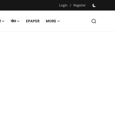
Login
/
Register
ि
खेल
EPAPER
MORE