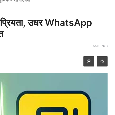
़र्स को आ रही ये दिक्कत
कप्रियता, उधर WhatsApp
त
0
8