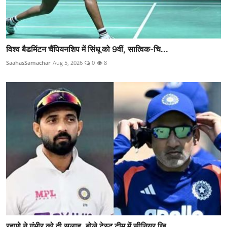
विश्व बैडमिंटन चैंपियनशिप में सिंधू को 9वीं, सात्विक-चि...
SaahasSamachar
Aug 5, 2026
0
8
रहाणे ने गंभीर को दी सलाह, बोले टेस्ट टीम में सीनियर खि...