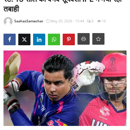
राजनीति
तबाही
खेल
SaahasSamachar
May 20, 2026 - 15:44
0
10
Epaper
धर्म
लाइफस्टाइल
टेक