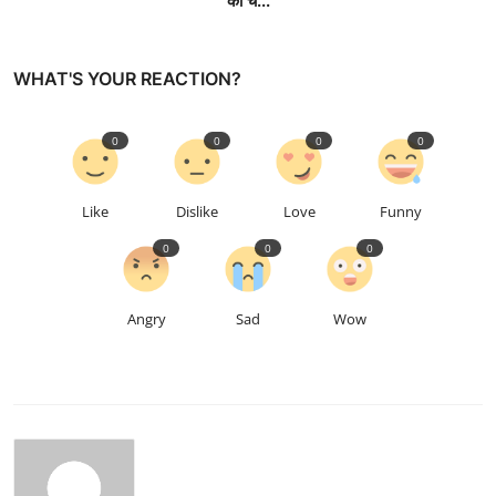
की च...
WHAT'S YOUR REACTION?
0
0
0
0
Like
Dislike
Love
Funny
0
0
0
Angry
Sad
Wow