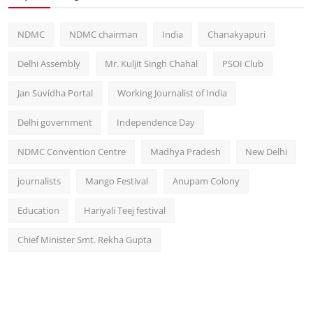
NDMC
NDMC chairman
India
Chanakyapuri
Delhi Assembly
Mr. Kuljit Singh Chahal
PSOI Club
Jan Suvidha Portal
Working Journalist of India
Delhi government
Independence Day
NDMC Convention Centre
Madhya Pradesh
New Delhi
journalists
Mango Festival
Anupam Colony
Education
Hariyali Teej festival
Chief Minister Smt. Rekha Gupta