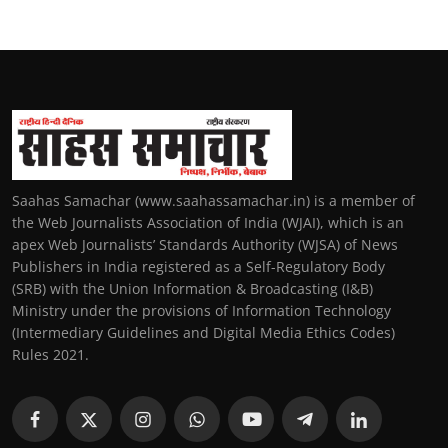
Saahas Samachar (www.saahassamachar.in) is a member of
the Web Journalists Association of India (WJAI), which is an
apex Web Journalists’ Standards Authority (WJSA) of News
Publishers in India registered as a Self-Regulatory Body
(SRB) with the Union Information & Broadcasting (I&B)
Ministry under the provisions of Information Technology
(Intermediary Guidelines and Digital Media Ethics Codes)
Rules 2021.