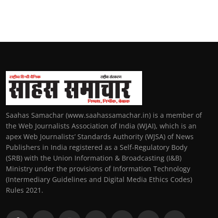
Saahas Samachar (www.saahassamachar.in) is a member of
the Web Journalists Association of India (WJAI), which is an
apex Web Journalists’ Standards Authority (WJSA) of News
Publishers in India registered as a Self-Regulatory Body
(SRB) with the Union Information & Broadcasting (I&B)
Ministry under the provisions of Information Technology
(Intermediary Guidelines and Digital Media Ethics Codes)
Rules 2021.