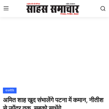
Login
Register
Home
ताज़ा खबरें
राष्ट्रीय
मनोरंजन
राज्य
राजनीति
अमित शाह खुद संभालेंगे पटना में कमान, नीतीश
अंतराष्ट्रीय
से उपेंद्र तक, सबको साधेंगे