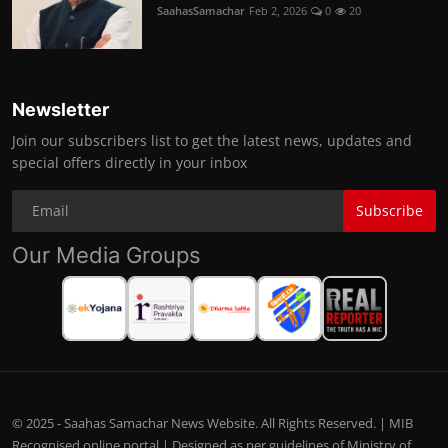
SaahasSamachar
Feb 2, 2026
0
20
Newsletter
Join our subscribers list to get the latest news, updates and
special offers directly in your inbox
Subscribe
Our Media Groups
© 2025 - Saahas Samachar News Website. All Rights Reserved. | MIB
Recognised online portal | Designed as per guidelines of Ministry of