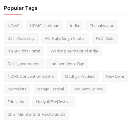
Popular Tags
NDMC
NDMC chairman
India
Chanakyapuri
Delhi Assembly
Mr. Kuljit Singh Chahal
PSOI Club
Jan Suvidha Portal
Working Journalist of India
Delhi government
Independence Day
NDMC Convention Centre
Madhya Pradesh
New Delhi
journalists
Mango Festival
Anupam Colony
Education
Hariyali Teej festival
Chief Minister Smt. Rekha Gupta