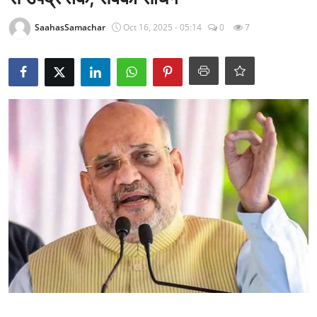
राजनीति
SaahasSamachar
Oct 16, 2025 - 05:14
0
7
खेल
Epaper
धर्म
लाइफस्टाइल
टेक