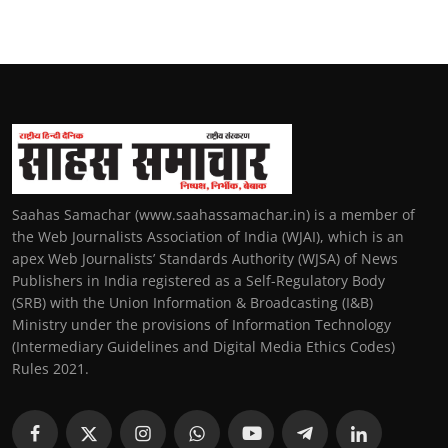
Saahas Samachar (www.saahassamachar.in) is a member of
the Web Journalists Association of India (WJAI), which is an
apex Web Journalists’ Standards Authority (WJSA) of News
Publishers in India registered as a Self-Regulatory Body
(SRB) with the Union Information & Broadcasting (I&B)
Ministry under the provisions of Information Technology
(Intermediary Guidelines and Digital Media Ethics Codes)
Rules 2021.