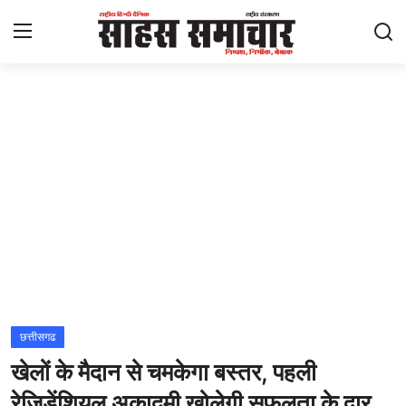
Login
Register
Home
ताज़ा खबरें
राष्ट्रीय
मनोरंजन
राज्य
छत्तीसगढ
खेलों के मैदान से चमकेगा बस्तर, पहली
अंतराष्ट्रीय
रेजिडेंशियल अकादमी खोलेगी सफलता के द्वार