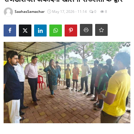
राजनीति
SaahasSamachar
May 17, 2026 - 11:14
0
8
खेल
Epaper
धर्म
लाइफस्टाइल
टेक