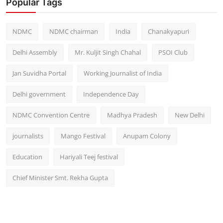
Popular Tags
NDMC
NDMC chairman
India
Chanakyapuri
Delhi Assembly
Mr. Kuljit Singh Chahal
PSOI Club
Jan Suvidha Portal
Working Journalist of India
Delhi government
Independence Day
NDMC Convention Centre
Madhya Pradesh
New Delhi
journalists
Mango Festival
Anupam Colony
Education
Hariyali Teej festival
Chief Minister Smt. Rekha Gupta