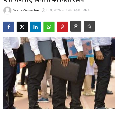
राजनीति
SaahasSamachar
Jul 9, 2026 - 07:44
0
10
खेल
Epaper
धर्म
लाइफस्टाइल
टेक