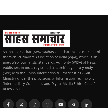
Saahas Samachar (www.saahassamachar.in) is a member of
the Web Journalists Association of India (WJAI), which is an
apex Web Journalists’ Standards Authority (WJSA) of News
Publishers in India registered as a Self-Regulatory Body
(SRB) with the Union Information & Broadcasting (I&B)
Ministry under the provisions of Information Technology
(Intermediary Guidelines and Digital Media Ethics Codes)
Rules 2021.