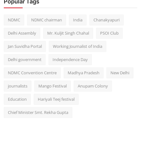
Popular Tags
NDMC
NDMC chairman
India
Chanakyapuri
Delhi Assembly
Mr. Kuljit Singh Chahal
PSOI Club
Jan Suvidha Portal
Working Journalist of India
Delhi government
Independence Day
NDMC Convention Centre
Madhya Pradesh
New Delhi
journalists
Mango Festival
Anupam Colony
Education
Hariyali Teej festival
Chief Minister Smt. Rekha Gupta