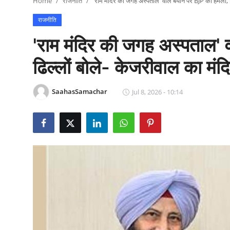
Home
राजनीति
'राम मंदिर की जगह अस्पताल' वाले बयान पर BJP का हमला, ढिल
राजनीति
राजनीति
खेल
'राम मंदिर की जगह अस्पताल'
Epaper
ढिल्लों बोले- केजरीवाल का मंदि
धर्म
SaahasSamachar
Jul 8, 2026 - 10:14
लाइफस्टाइल
टेक