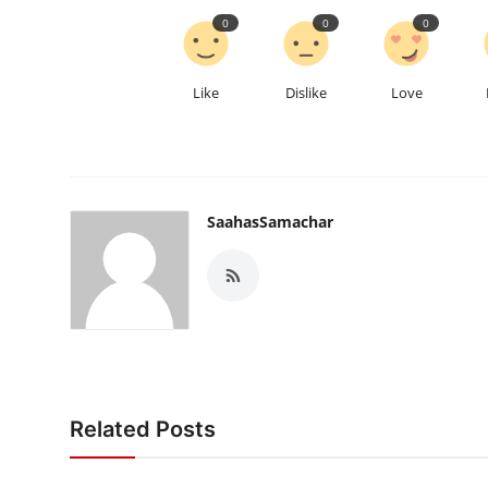
0
0
0
Like
Dislike
Love
SaahasSamachar
Related Posts