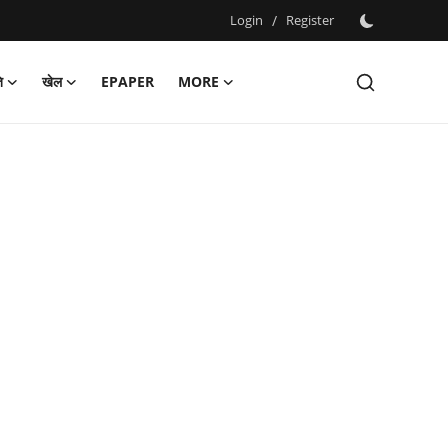
Login
/
Register
ि
खेल
EPAPER
MORE