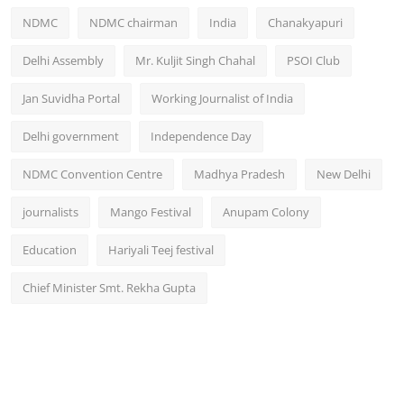
NDMC
NDMC chairman
India
Chanakyapuri
Delhi Assembly
Mr. Kuljit Singh Chahal
PSOI Club
Jan Suvidha Portal
Working Journalist of India
Delhi government
Independence Day
NDMC Convention Centre
Madhya Pradesh
New Delhi
journalists
Mango Festival
Anupam Colony
Education
Hariyali Teej festival
Chief Minister Smt. Rekha Gupta