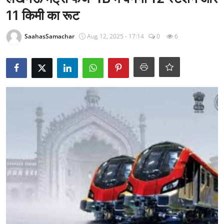
राजनीति
11 किमी का रूट
खेल
SaahasSamachar
Aug 12, 2025 - 17:14
0
6
Epaper
धर्म
लाइफस्टाइल
टेक