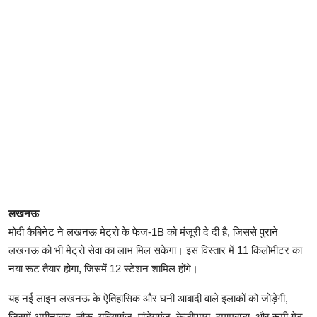
लखनऊ
मोदी कैबिनेट ने लखनऊ मेट्रो के फेज-1B को मंजूरी दे दी है, जिससे पुराने
लखनऊ को भी मेट्रो सेवा का लाभ मिल सकेगा। इस विस्तार में 11 किलोमीटर का
नया रूट तैयार होगा, जिसमें 12 स्टेशन शामिल होंगे।
यह नई लाइन लखनऊ के ऐतिहासिक और घनी आबादी वाले इलाकों को जोड़ेगी,
जिसमें अमीनाबाद, चौक, यहियागंज, पांडेयगंज, केजीएमयू, इमामबाड़ा, और रूमी गेट