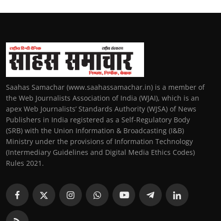
Saahas Samachar (www.saahassamachar.in) is a member of
the Web Journalists Association of India (WJAI), which is an
apex Web Journalists’ Standards Authority (WJSA) of News
Publishers in India registered as a Self-Regulatory Body
(SRB) with the Union Information & Broadcasting (I&B)
Ministry under the provisions of Information Technology
(Intermediary Guidelines and Digital Media Ethics Codes)
Rules 2021.