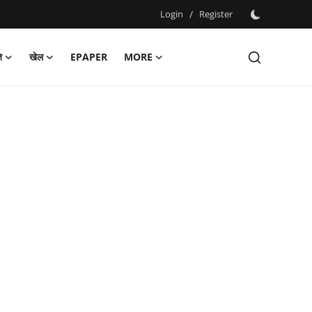
Login
/
Register
ि
खेल
EPAPER
MORE