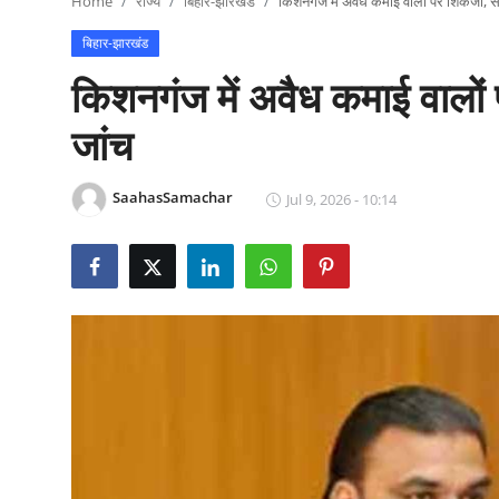
Home
राज्य
बिहार-झारखंड
किशनगंज में अवैध कमाई वालों पर शिकंजा, संप
राजनीति
बिहार-झारखंड
खेल
किशनगंज में अवैध कमाई वालों प
Epaper
जांच
धर्म
SaahasSamachar
Jul 9, 2026 - 10:14
लाइफस्टाइल
टेक