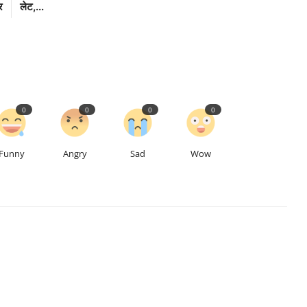
र
लेट,...
0
0
0
0
Funny
Angry
Sad
Wow