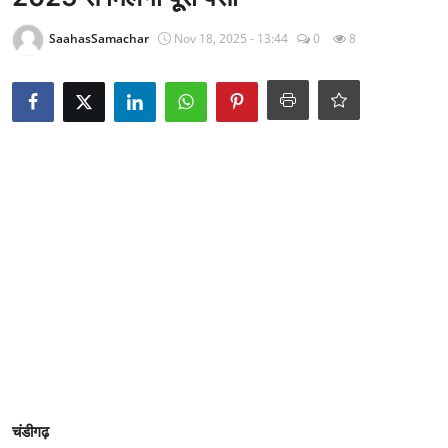
राजनीति
SaahasSamachar
Nov 18, 2025 - 13:44
0
8
खेल
Epaper
धर्म
लाइफस्टाइल
टेक
चंडीगढ़