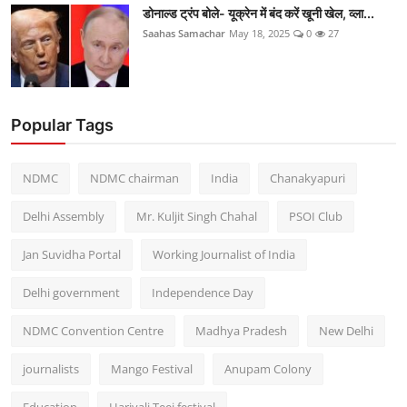
डोनाल्ड ट्रंप बोले- यूक्रेन में बंद करें खूनी खेल, व्ला...
Saahas Samachar
May 18, 2025
0
27
Popular Tags
NDMC
NDMC chairman
India
Chanakyapuri
Delhi Assembly
Mr. Kuljit Singh Chahal
PSOI Club
Jan Suvidha Portal
Working Journalist of India
Delhi government
Independence Day
NDMC Convention Centre
Madhya Pradesh
New Delhi
journalists
Mango Festival
Anupam Colony