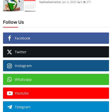
SaahasSamachar
Jan 4, 2026
0
271
Follow Us
Facebook
Twitter
Instagram
Whatsapp
Youtube
Telegram