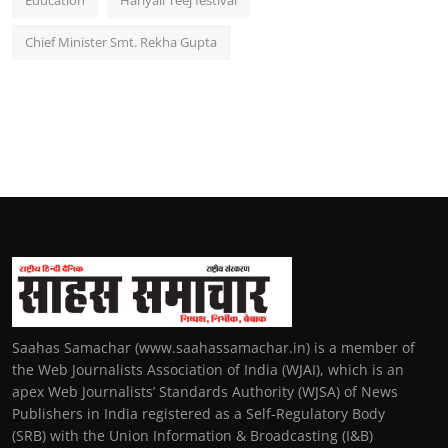
Education
Hariyali Teej festival
Chief Minister Smt. Rekha Gupta
Saahas Samachar (www.saahassamachar.in) is a member of
the Web Journalists Association of India (WJAI), which is an
apex Web Journalists’ Standards Authority (WJSA) of News
Publishers in India registered as a Self-Regulatory Body
(SRB) with the Union Information & Broadcasting (I&B)