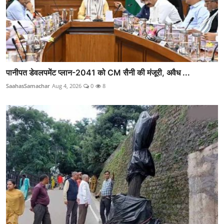
पानीपत डेवलपमेंट प्लान-2041 को CM सैनी की मंजूरी, अवैध ...
SaahasSamachar
Aug 4, 2026
0
8