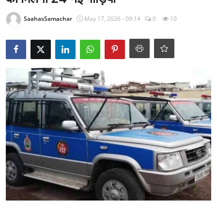
राजनीति
SaahasSamachar
May 17, 2026 - 09:14
0
10
खेल
Epaper
धर्म
लाइफस्टाइल
टेक