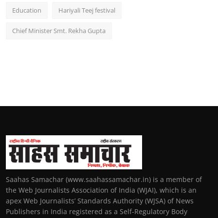
Education
Hariyali Teej festival
Chief Minister Smt. Rekha Gupta
Saahas Samachar (www.saahassamachar.in) is a member of
the Web Journalists Association of India (WJAI), which is an
apex Web Journalists’ Standards Authority (WJSA) of News
Publishers in India registered as a Self-Regulatory Body