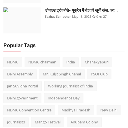
डोनाल्ड ट्रंप बोले- यूक्रेन में बंद करें खूनी खेल, व्ला...
Saahas Samachar
May 18, 2025
0
27
Popular Tags
NDMC
NDMC chairman
India
Chanakyapuri
Delhi Assembly
Mr. Kuljit Singh Chahal
PSOI Club
Jan Suvidha Portal
Working Journalist of India
Delhi government
Independence Day
NDMC Convention Centre
Madhya Pradesh
New Delhi
journalists
Mango Festival
Anupam Colony