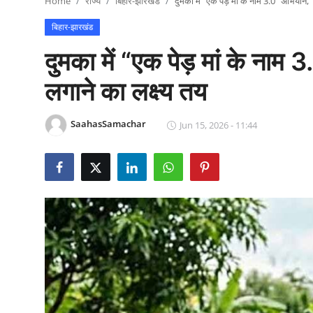
Home
राज्य
बिहार-झारखंड
दुमका में “एक पेड़ मां के नाम 3.0” अभियान,
राजनीति
बिहार-झारखंड
खेल
दुमका में “एक पेड़ मां के ना
Epaper
लगाने का लक्ष्य तय
धर्म
SaahasSamachar
Jun 15, 2026 - 11:44
लाइफस्टाइल
टेक