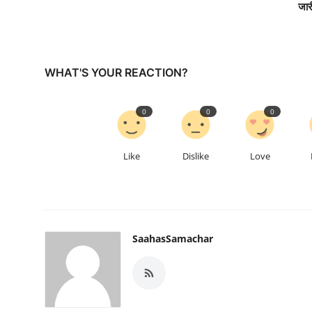
जार
WHAT'S YOUR REACTION?
0
0
0
Like
Dislike
Love
SaahasSamachar