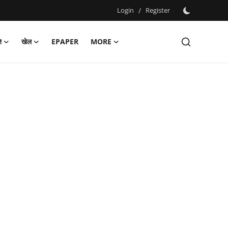
Login
/
Register
ि
खेल
EPAPER
MORE