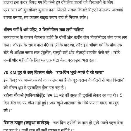
हालात इस कदर बिगड़ गए कि फंसे हुए दोपहिया वाहनों को निकालने के लिए
प्रशासन को बुलडोजर बुलाना पड़ा, जिसने सड़क किनारे मिट्टी डालकर अस्थाई
रास्ता बनाया, तब जाकर बाइक सवार वहां से निकल सके।
भीषण गर्मी में थमे पहिए, 3 किलोमीटर तक लगी गाड़ियां
चक्काजाम के कारण नेशनल हाईवे के दोनों ओर करीब तीन किलोमीटर लंबा जाम लग
गया। दोपहर के समय पारा 40 डिग्री के पार था, और इस भीषण गर्मी के बीच एक
घंटे से अधिक समय तक एंबुलेंस, यात्री बसें और सैकड़ों राहगीर फंसे रहे। छोटे
बच्चों और मरीजों के लिए यह एक घंटा बेहद प्रताड़ना भरा रहा।
70 KM दूर से आए किसान बोले- "रात-दिन भूखे-प्यासे दे रहे पहरा"
इस केंद्र पर अव्यवस्थाओं का आलम यह है कि दूर-दराज के क्षेत्रों से आए किसानों
को भीषण धूप में प्रताड़ित होना पड़ रहा है।
राकेश चौकसे (धनियाखेड़ी):
"हम 11 मई की सुबह ही ट्रॉली लेकर आ गए थे। 5
दिन बीत गए पर तौल नहीं हुई। अब खुले आसमान के नीचे फसल बचाएं या खुद
को।"
विशाल ठाकुर (कछुआ बरखेड़ा):
"रात-दिन ट्रॉली के पास ही भूखे-प्यासे पहरा देना
पड़ रहा है। पानी तक की सही व्यवस्था नहीं है।"