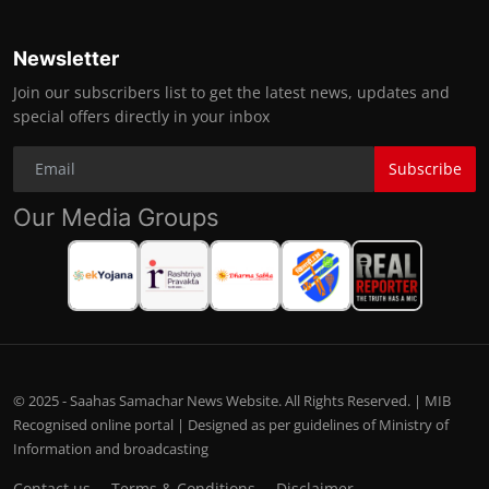
Newsletter
Join our subscribers list to get the latest news, updates and
special offers directly in your inbox
Subscribe
Our Media Groups
© 2025 - Saahas Samachar News Website. All Rights Reserved. | MIB
Recognised online portal | Designed as per guidelines of Ministry of
Information and broadcasting
Contact us
Terms & Conditions
Disclaimer