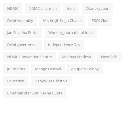
NDMC
NDMC chairman
India
Chanakyapuri
Delhi Assembly
Mr. Kuljit Singh Chahal
PSOI Club
Jan Suvidha Portal
Working Journalist of India
Delhi government
Independence Day
NDMC Convention Centre
Madhya Pradesh
New Delhi
journalists
Mango Festival
Anupam Colony
Education
Hariyali Teej festival
Chief Minister Smt. Rekha Gupta