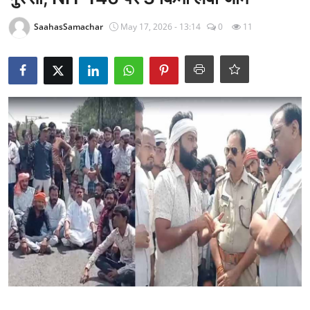
राजनीति
SaahasSamachar
May 17, 2026 - 13:14
0
11
खेल
Epaper
धर्म
लाइफस्टाइल
टेक