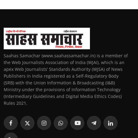
Saahas Samachar (www.saahassamachar.in) is a member of
the Web Journalists Association of India (WJAI), which is an
apex Web Journalists’ Standards Authority (WJSA) of News
Publishers in India registered as a Self-Regulatory Body
(SRB) with the Union Information & Broadcasting (I&B)
Ministry under the provisions of Information Technology
(Intermediary Guidelines and Digital Media Ethics Codes)
Rules 2021.