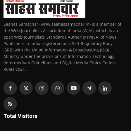
Saahas Samachar (www.saahassamachar.in) is a member of
the Web Journalists Association of India (WJAI), which is an
apex Web Journalists’ Standards Authority (WJSA) of News
Publishers in India registered as a Self-Regulatory Body
(SRB) with the Union Information & Broadcasting (I&B)
Ministry under the provisions of Information Technology
(Intermediary Guidelines and Digital Media Ethics Codes)
Rules 2021.
Total Visitors