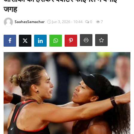
राजनीति
जगह
खेल
SaahasSamachar
Jun 3, 2026 - 10:44
0
7
Epaper
धर्म
लाइफस्टाइल
टेक