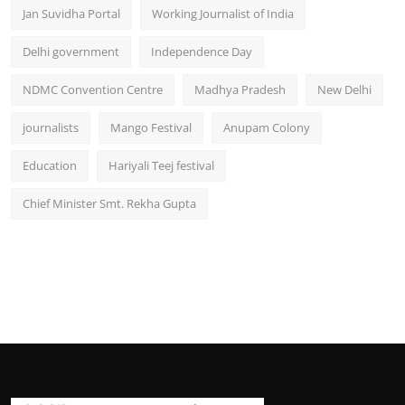
Jan Suvidha Portal
Working Journalist of India
Delhi government
Independence Day
NDMC Convention Centre
Madhya Pradesh
New Delhi
journalists
Mango Festival
Anupam Colony
Education
Hariyali Teej festival
Chief Minister Smt. Rekha Gupta