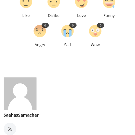
Like
Dislike
Love
Funny
0
0
0
Angry
Sad
Wow
SaahasSamachar