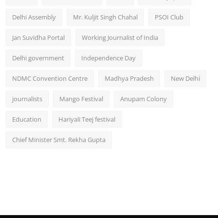
Delhi Assembly
Mr. Kuljit Singh Chahal
PSOI Club
Jan Suvidha Portal
Working Journalist of India
Delhi government
Independence Day
NDMC Convention Centre
Madhya Pradesh
New Delhi
journalists
Mango Festival
Anupam Colony
Education
Hariyali Teej festival
Chief Minister Smt. Rekha Gupta