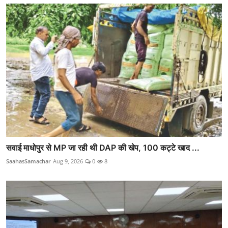
सवाई माधोपुर से MP जा रही थी DAP की खेप, 100 कट्टे खाद ...
SaahasSamachar
Aug 9, 2026
0
8