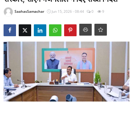
राजनीति
SaahasSamachar
Jun 15, 2026 - 08:44
0
9
खेल
Epaper
धर्म
लाइफस्टाइल
टेक