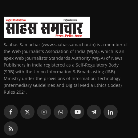
Saahas Samachar (www.saahassamachar.in) is a member of
the Web Journalists Association of India (WJAI), which is an
apex Web Journalists’ Standards Authority (WJSA) of News
Publishers in India registered as a Self-Regulatory Body
(SRB) with the Union Information & Broadcasting (I&B)
Ministry under the provisions of Information Technology
(Intermediary Guidelines and Digital Media Ethics Codes)
Rules 2021.