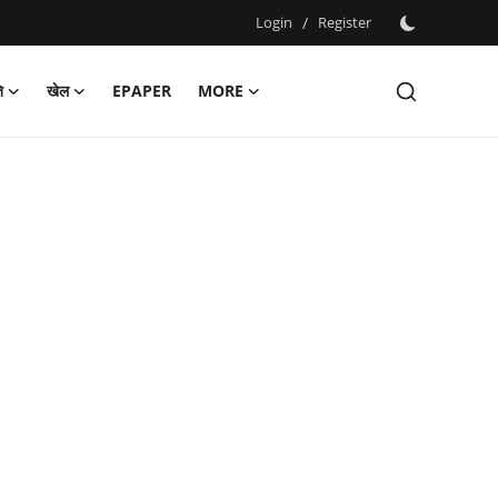
Login
/
Register
ि
खेल
EPAPER
MORE