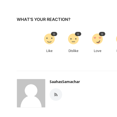
WHAT'S YOUR REACTION?
0
0
0
Like
Dislike
Love
SaahasSamachar