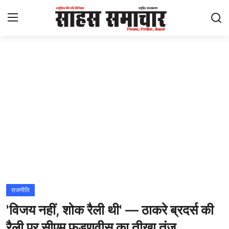
Login
Register
Home
ताज़ा खबरें
राष्ट्रीय
मनोरंजन
राज्य
राजनीति
'विजय नहीं, शोक रैली थी' — ठाकरे ब्रदर्स की
अंतराष्ट्रीय
रैली पर सीएम फडणवीस का तीखा तंज