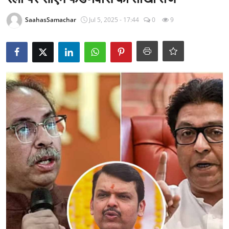
राजनीति
SaahasSamachar
Jul 5, 2025 - 17:44
0
9
खेल
Epaper
धर्म
लाइफस्टाइल
टेक