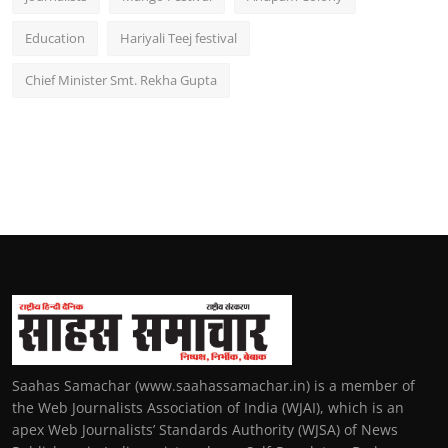
Education
Hariyali Teej festival
Chief Minister Smt. Rekha Gupta
Saahas Samachar (www.saahassamachar.in) is a member of
the Web Journalists Association of India (WJAI), which is an
apex Web Journalists’ Standards Authority (WJSA) of News