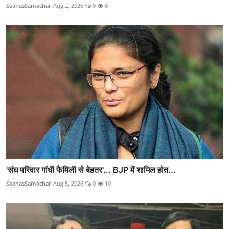
SaahasSamachar
Aug 2, 2026
0
8
'संघ परिवार गांधी फैमिली से बेहतर'... BJP में शामिल होत...
SaahasSamachar
Aug 5, 2026
0
10