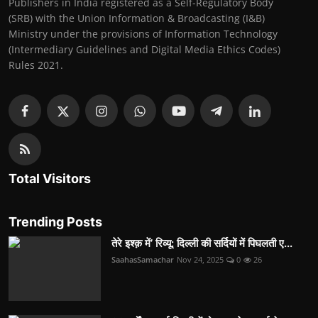
Publishers in India registered as a Self-Regulatory Body
(SRB) with the Union Information & Broadcasting (I&B)
Ministry under the provisions of Information Technology
(Intermediary Guidelines and Digital Media Ethics Codes)
Rules 2021.
Total Visitors
Trending Posts
तेरे इश्क़ में’ रिव्यू: दिल्ली की सर्दियों में पिघलती ए...
SaahasSamachar
Nov 24, 2025
0
26