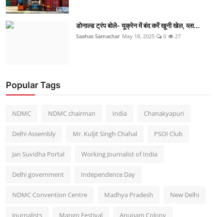
डोनाल्ड ट्रंप बोले- यूक्रेन में बंद करें खूनी खेल, व्ला...
Saahas Samachar
May 18, 2025
0
27
Popular Tags
NDMC
NDMC chairman
India
Chanakyapuri
Delhi Assembly
Mr. Kuljit Singh Chahal
PSOI Club
Jan Suvidha Portal
Working Journalist of India
Delhi government
Independence Day
NDMC Convention Centre
Madhya Pradesh
New Delhi
journalists
Mango Festival
Anupam Colony