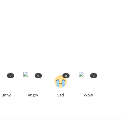
0
0
0
0
Funny
Angry
Sad
Wow