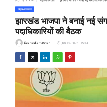
Home
राज्य
बिहार-झारखंड
झारखंड भाजपा ने बनाई नई संगठनात्मक रणनी
राजनीति
बिहार-झारखंड
खेल
झारखंड भाजपा ने बनाई नई संग
Epaper
पदाधिकारियों की बैठक
धर्म
SaahasSamachar
Jun 15, 2026 - 15:14
लाइफस्टाइल
टेक