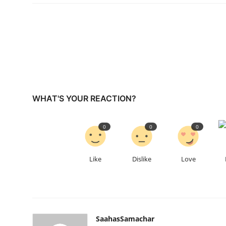
WHAT'S YOUR REACTION?
0
0
0
Like
Dislike
Love
SaahasSamachar