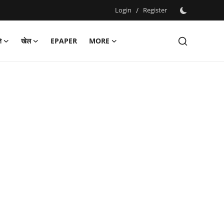
Login
/
Register
ि
खेल
EPAPER
MORE