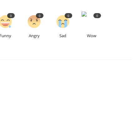
0
0
0
0
Funny
Angry
Sad
Wow