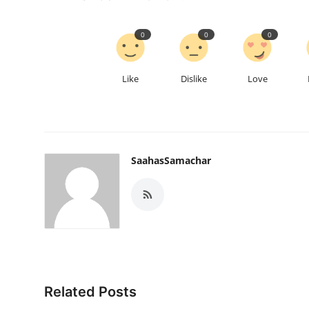
0
0
0
Like
Dislike
Love
SaahasSamachar
Related Posts