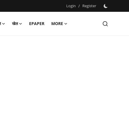
Login
/
Register
ि
खेल
EPAPER
MORE