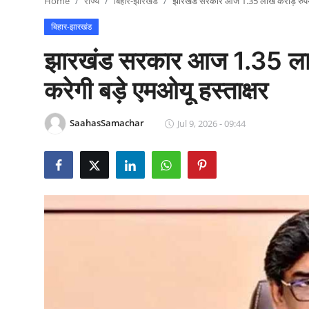
Home
राज्य
बिहार-झारखंड
झारखंड सरकार आज 1.35 लाख करोड़ रुपये के
राजनीति
बिहार-झारखंड
खेल
झारखंड सरकार आज 1.35 लाख 
Epaper
करेगी बड़े एमओयू हस्ताक्षर
धर्म
SaahasSamachar
Jul 9, 2026 - 09:44
लाइफस्टाइल
टेक