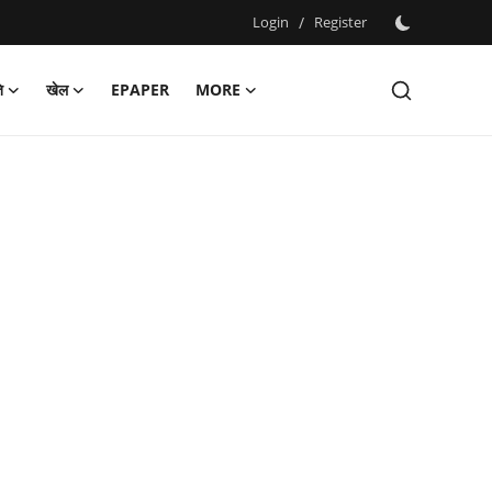
Login
/
Register
ि
खेल
EPAPER
MORE