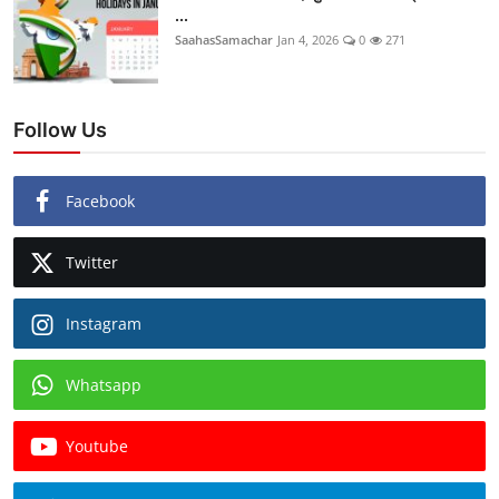
...
SaahasSamachar
Jan 4, 2026
0
271
Follow Us
Facebook
Twitter
Instagram
Whatsapp
Youtube