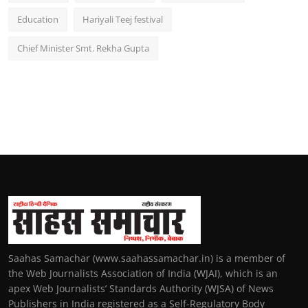
Education
Hariyali Teej festival
Chief Minister Smt. Rekha Gupta
Saahas Samachar (www.saahassamachar.in) is a member of
the Web Journalists Association of India (WJAI), which is an
apex Web Journalists’ Standards Authority (WJSA) of News
Publishers in India registered as a Self-Regulatory Body