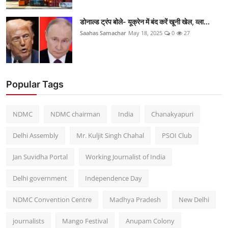
डोनाल्ड ट्रंप बोले- यूक्रेन में बंद करें खूनी खेल, व्ला...
Saahas Samachar
May 18, 2025
0
27
Popular Tags
NDMC
NDMC chairman
India
Chanakyapuri
Delhi Assembly
Mr. Kuljit Singh Chahal
PSOI Club
Jan Suvidha Portal
Working Journalist of India
Delhi government
Independence Day
NDMC Convention Centre
Madhya Pradesh
New Delhi
journalists
Mango Festival
Anupam Colony