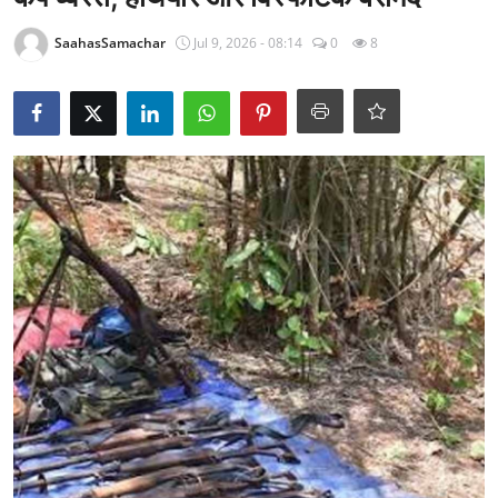
राजनीति
SaahasSamachar
Jul 9, 2026 - 08:14
0
8
खेल
Epaper
धर्म
लाइफस्टाइल
टेक