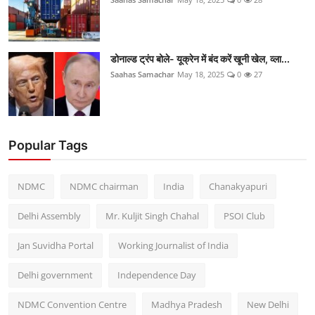
डोनाल्ड ट्रंप बोले- यूक्रेन में बंद करें खूनी खेल, व्ला...
Saahas Samachar
May 18, 2025
0
27
Popular Tags
NDMC
NDMC chairman
India
Chanakyapuri
Delhi Assembly
Mr. Kuljit Singh Chahal
PSOI Club
Jan Suvidha Portal
Working Journalist of India
Delhi government
Independence Day
NDMC Convention Centre
Madhya Pradesh
New Delhi