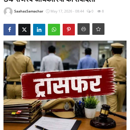
राजनीति
SaahasSamachar
May 17, 2026 - 08:44
0
8
खेल
Epaper
धर्म
लाइफस्टाइल
टेक