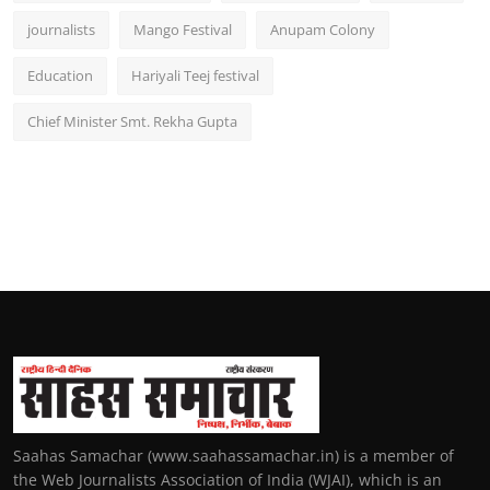
journalists
Mango Festival
Anupam Colony
Education
Hariyali Teej festival
Chief Minister Smt. Rekha Gupta
Saahas Samachar (www.saahassamachar.in) is a member of
the Web Journalists Association of India (WJAI), which is an