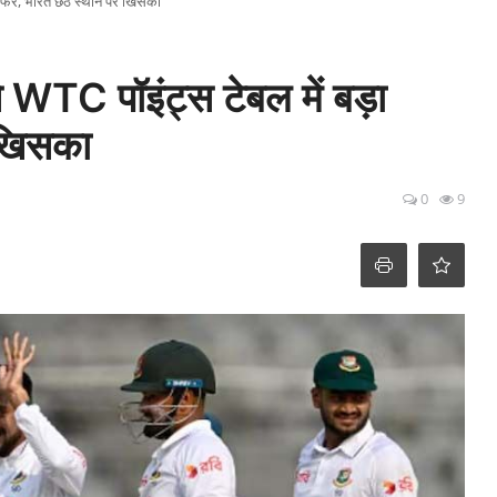
लटफेर, भारत छठे स्थान पर खिसका
े WTC पॉइंट्स टेबल में बड़ा
 खिसका
0
9