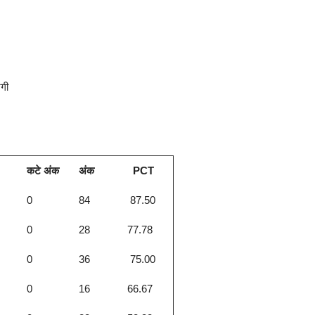
गी
कटे अंक
अंक
PCT
0
84
87.50
0
28
77.78
0
36
75.00
0
16
66.67