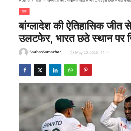
Home
खेल
बांग्लादेश की ऐतिहासिक जीत से WTC पॉइंट्स टेबल में बड़ा उ
राजनीति
खेल
खेल
बांग्लादेश की ऐतिहासिक जीत स
Epaper
उलटफेर, भारत छठे स्थान पर
धर्म
SaahasSamachar
May 20, 2026 - 11:44
लाइफस्टाइल
टेक