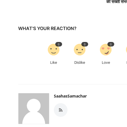
की सख्ती संभ
WHAT'S YOUR REACTION?
0
0
0
Like
Dislike
Love
SaahasSamachar