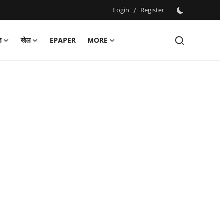
Login
/
Register
ि
खेल
EPAPER
MORE