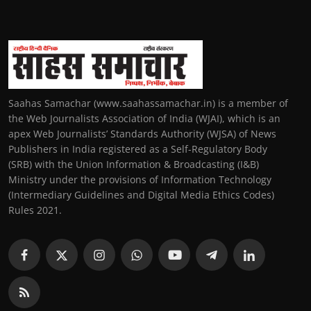
Saahas Samachar (www.saahassamachar.in) is a member of
the Web Journalists Association of India (WJAI), which is an
apex Web Journalists’ Standards Authority (WJSA) of News
Publishers in India registered as a Self-Regulatory Body
(SRB) with the Union Information & Broadcasting (I&B)
Ministry under the provisions of Information Technology
(Intermediary Guidelines and Digital Media Ethics Codes)
Rules 2021.