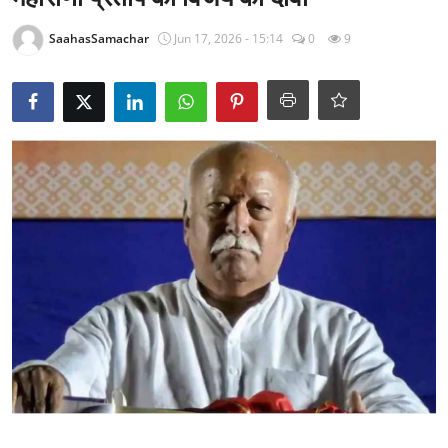
राजनीति
SaahasSamachar
Jun 17, 2026 - 15:14
0
9
खेल
Epaper
धर्म
लाइफस्टाइल
टेक