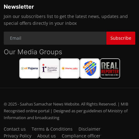
Newsletter
Join our subscribers list to get the latest news, updates and
special offers directly in your inbox
Subscribe
Our Media Groups
© 2025 - Saahas Samachar News Website. All Rights Reserved. | MIB
Recognised online portal | Designed as per guidelines of Ministry of
Information and broadcasting
Contact us
Terms & Conditions
Disclaimer
Privacy Policy
About us
Compliance officer