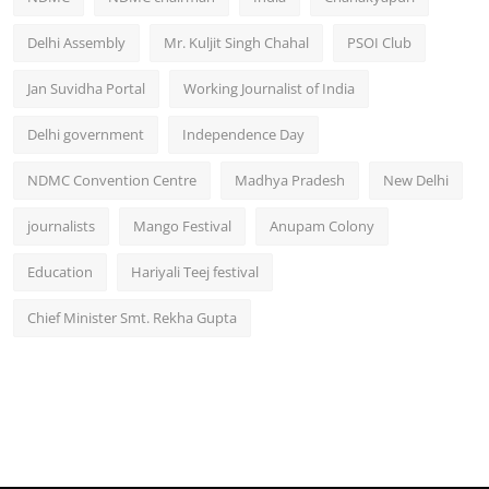
Delhi Assembly
Mr. Kuljit Singh Chahal
PSOI Club
Jan Suvidha Portal
Working Journalist of India
Delhi government
Independence Day
NDMC Convention Centre
Madhya Pradesh
New Delhi
journalists
Mango Festival
Anupam Colony
Education
Hariyali Teej festival
Chief Minister Smt. Rekha Gupta