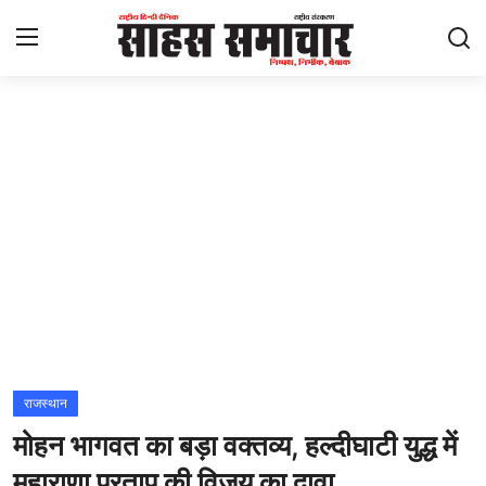
Login
Register
Home
ताज़ा खबरें
राष्ट्रीय
मनोरंजन
राज्य
राजस्थान
मोहन भागवत का बड़ा वक्तव्य, हल्दीघाटी युद्ध में
अंतराष्ट्रीय
महाराणा प्रताप की विजय का दावा