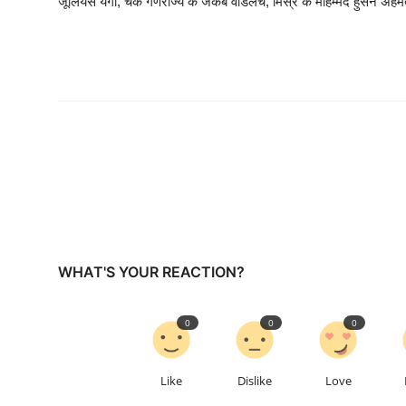
जूलियस येगो, चेक गणराज्य के जैकब वाडलेच, मिस्र के मोहम्मद हुसैन अहम
WHAT'S YOUR REACTION?
0
0
0
Like
Dislike
Love