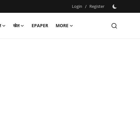
Login
/
Register
ि
खेल
EPAPER
MORE