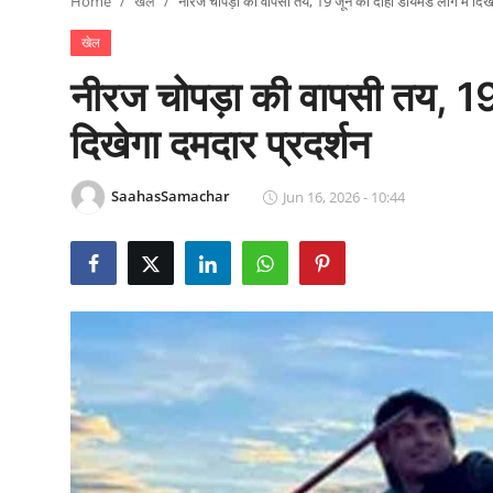
Home
खेल
नीरज चोपड़ा की वापसी तय, 19 जून को दोहा डायमंड लीग में दिखे
राजनीति
खेल
खेल
नीरज चोपड़ा की वापसी तय, 19 
Epaper
दिखेगा दमदार प्रदर्शन
धर्म
SaahasSamachar
Jun 16, 2026 - 10:44
लाइफस्टाइल
टेक