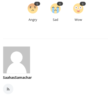
0
0
0
Angry
Sad
Wow
SaahasSamachar