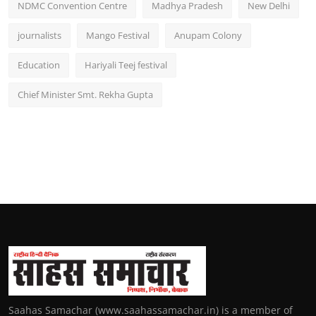
NDMC Convention Centre
Madhya Pradesh
New Delhi
journalists
Mango Festival
Anupam Colony
Education
Hariyali Teej festival
Chief Minister Smt. Rekha Gupta
Saahas Samachar (www.saahassamachar.in) is a member of