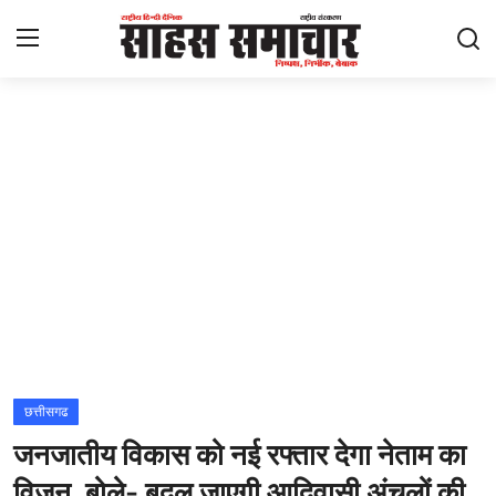
Login
Register
Home
ताज़ा खबरें
राष्ट्रीय
मनोरंजन
राज्य
छत्तीसगढ
जनजातीय विकास को नई रफ्तार देगा नेताम का
अंतराष्ट्रीय
विजन, बोले- बदल जाएगी आदिवासी अंचलों की