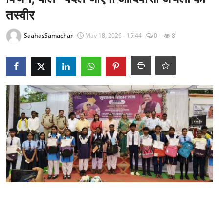
राजनीति
तस्वीर
खेल
SaahasSamachar
May 18, 2026 - 15:44
0
8
Epaper
धर्म
लाइफस्टाइल
टेक