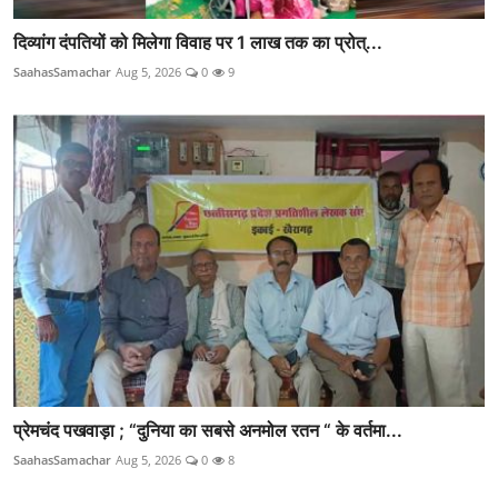
दिव्यांग दंपतियों को मिलेगा विवाह पर 1 लाख तक का प्रोत्...
SaahasSamachar
Aug 5, 2026
0
9
प्रेमचंद पखवाड़ा ; “दुनिया का सबसे अनमोल रतन “ के वर्तमा...
SaahasSamachar
Aug 5, 2026
0
8