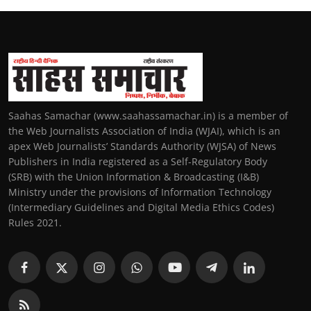
Saahas Samachar (www.saahassamachar.in) is a member of
the Web Journalists Association of India (WJAI), which is an
apex Web Journalists’ Standards Authority (WJSA) of News
Publishers in India registered as a Self-Regulatory Body
(SRB) with the Union Information & Broadcasting (I&B)
Ministry under the provisions of Information Technology
(Intermediary Guidelines and Digital Media Ethics Codes)
Rules 2021.