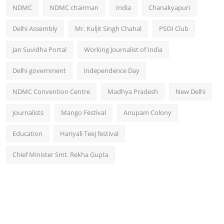
NDMC
NDMC chairman
India
Chanakyapuri
Delhi Assembly
Mr. Kuljit Singh Chahal
PSOI Club
Jan Suvidha Portal
Working Journalist of India
Delhi government
Independence Day
NDMC Convention Centre
Madhya Pradesh
New Delhi
journalists
Mango Festival
Anupam Colony
Education
Hariyali Teej festival
Chief Minister Smt. Rekha Gupta