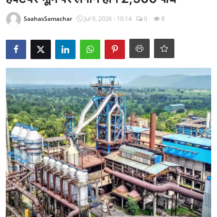
राजनीति
SaahasSamachar
Jul 9, 2026 - 10:14
0
8
खेल
Epaper
धर्म
लाइफस्टाइल
टेक