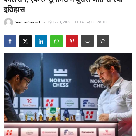
राजनीति
इतिहास
खेल
SaahasSamachar
Jun 3, 2026 - 11:14
0
10
Epaper
धर्म
लाइफस्टाइल
टेक