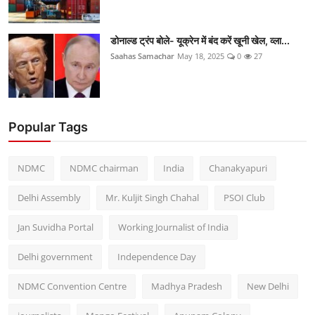
डोनाल्ड ट्रंप बोले- यूक्रेन में बंद करें खूनी खेल, व्ला...
Saahas Samachar
May 18, 2025
0
27
Popular Tags
NDMC
NDMC chairman
India
Chanakyapuri
Delhi Assembly
Mr. Kuljit Singh Chahal
PSOI Club
Jan Suvidha Portal
Working Journalist of India
Delhi government
Independence Day
NDMC Convention Centre
Madhya Pradesh
New Delhi