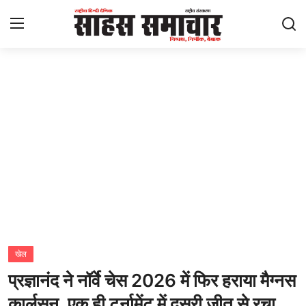
Login
Register
Home
ताज़ा खबरें
राष्ट्रीय
मनोरंजन
राज्य
खेल
प्रज्ञानंद ने नॉर्वे चेस 2026 में फिर हराया मैग्नस
अंतराष्ट्रीय
कार्लसन, एक ही टूर्नामेंट में दूसरी जीत से रचा