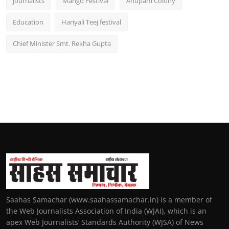
journalists
Mango Festival
Anupam Colony
Education
Hariyali Teej festival
Chief Minister Smt. Rekha Gupta
Saahas Samachar (www.saahassamachar.in) is a member of
the Web Journalists Association of India (WJAI), which is an
apex Web Journalists’ Standards Authority (WJSA) of News