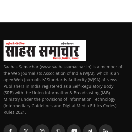
Saahas Samachar (www.saahassamachar.in) is a member of
the Web Journalists Association of India (WJAI), which is an
apex Web Journalists’ Standards Authority (WJSA) of News
Publishers in India registered as a Self-Regulatory Body
(SRB) with the Union Information & Broadcasting (I&B)
Ministry under the provisions of Information Technology
(Intermediary Guidelines and Digital Media Ethics Codes)
Rules 2021.