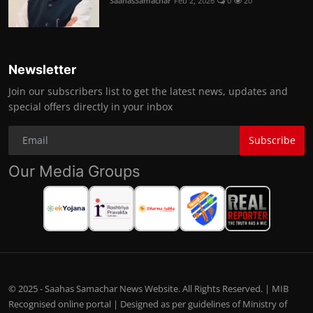
SaahasSamachar
Feb 2, 2026
0
20
Newsletter
Join our subscribers list to get the latest news, updates and
special offers directly in your inbox
Subscribe
Our Media Groups
© 2025 - Saahas Samachar News Website. All Rights Reserved. | MIB
Recognised online portal | Designed as per guidelines of Ministry of