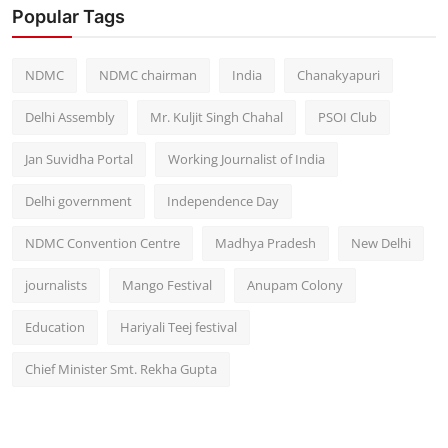
Popular Tags
NDMC
NDMC chairman
India
Chanakyapuri
Delhi Assembly
Mr. Kuljit Singh Chahal
PSOI Club
Jan Suvidha Portal
Working Journalist of India
Delhi government
Independence Day
NDMC Convention Centre
Madhya Pradesh
New Delhi
journalists
Mango Festival
Anupam Colony
Education
Hariyali Teej festival
Chief Minister Smt. Rekha Gupta