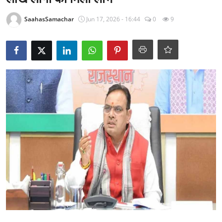
राजनीति
SaahasSamachar
Jun 17, 2026 - 16:44
0
9
खेल
Epaper
धर्म
लाइफस्टाइल
टेक