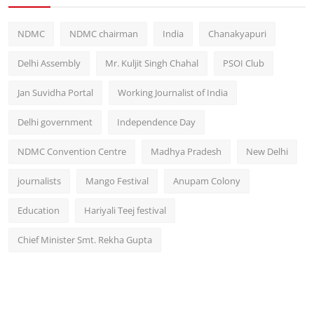
NDMC
NDMC chairman
India
Chanakyapuri
Delhi Assembly
Mr. Kuljit Singh Chahal
PSOI Club
Jan Suvidha Portal
Working Journalist of India
Delhi government
Independence Day
NDMC Convention Centre
Madhya Pradesh
New Delhi
journalists
Mango Festival
Anupam Colony
Education
Hariyali Teej festival
Chief Minister Smt. Rekha Gupta