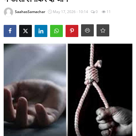
राजनीति
SaahasSamachar
May 17, 2026 - 10:14
0
11
खेल
Epaper
धर्म
लाइफस्टाइल
टेक