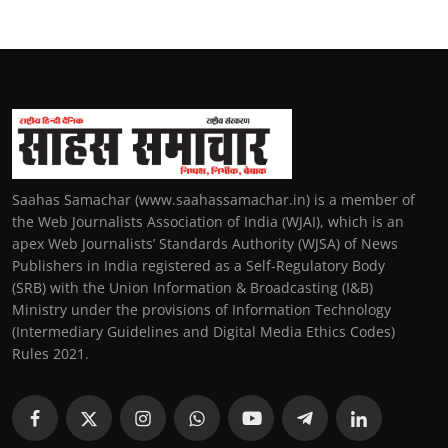
Saahas Samachar (www.saahassamachar.in) is a member of
the Web Journalists Association of India (WJAI), which is an
apex Web Journalists’ Standards Authority (WJSA) of News
Publishers in India registered as a Self-Regulatory Body
(SRB) with the Union Information & Broadcasting (I&B)
Ministry under the provisions of Information Technology
(Intermediary Guidelines and Digital Media Ethics Codes)
Rules 2021.