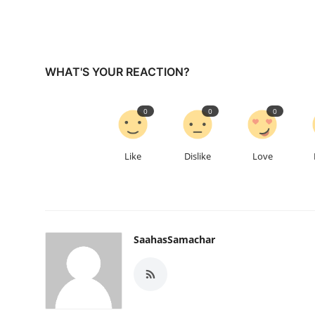
WHAT'S YOUR REACTION?
0
0
0
Like
Dislike
Love
SaahasSamachar