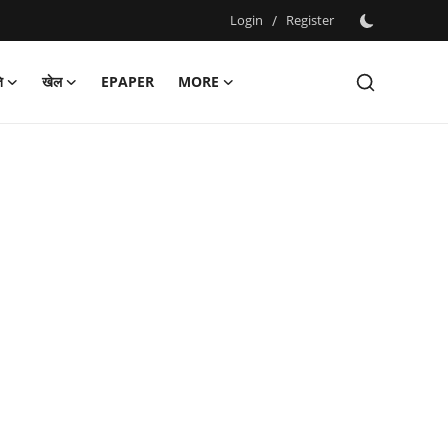
Login
/
Register
ि
खेल
EPAPER
MORE