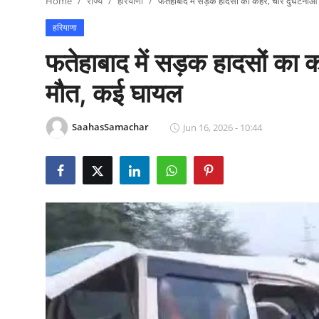
Home
राज्य
हरियाणा
फतेहाबाद में सड़क हादसों का कहर, चार दुर्घटनाओ
राजनीति
हरियाणा
खेल
फतेहाबाद में सड़क हादसों का क
Epaper
मौत, कई घायल
धर्म
SaahasSamachar
Jun 16, 2026 - 10:44
लाइफस्टाइल
टेक