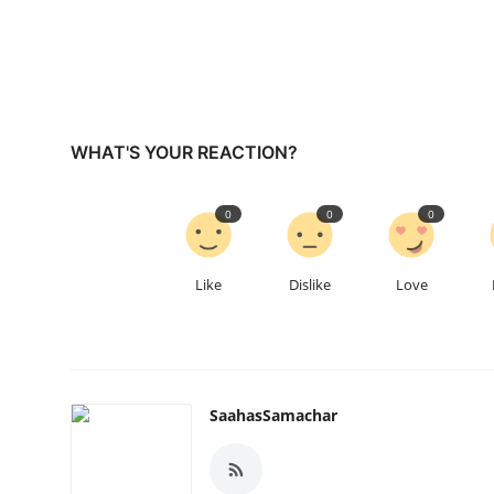
WHAT'S YOUR REACTION?
0
0
0
Like
Dislike
Love
SaahasSamachar