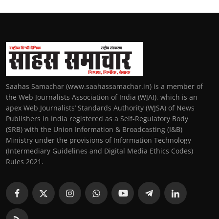
Saahas Samachar (www.saahassamachar.in) is a member of
the Web Journalists Association of India (WJAI), which is an
apex Web Journalists’ Standards Authority (WJSA) of News
Publishers in India registered as a Self-Regulatory Body
(SRB) with the Union Information & Broadcasting (I&B)
Ministry under the provisions of Information Technology
(Intermediary Guidelines and Digital Media Ethics Codes)
Rules 2021.