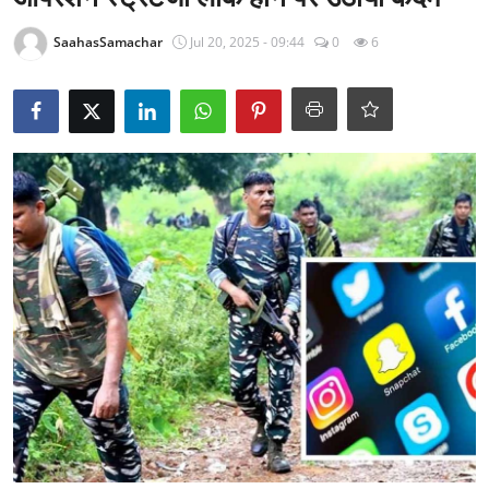
राजनीति
SaahasSamachar
Jul 20, 2025 - 09:44
0
6
खेल
Epaper
धर्म
लाइफस्टाइल
टेक