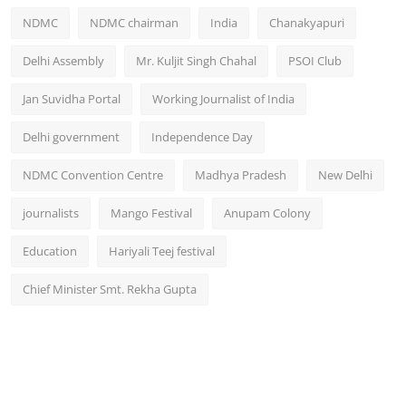
NDMC
NDMC chairman
India
Chanakyapuri
Delhi Assembly
Mr. Kuljit Singh Chahal
PSOI Club
Jan Suvidha Portal
Working Journalist of India
Delhi government
Independence Day
NDMC Convention Centre
Madhya Pradesh
New Delhi
journalists
Mango Festival
Anupam Colony
Education
Hariyali Teej festival
Chief Minister Smt. Rekha Gupta