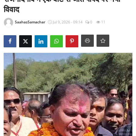
राजनीति
विवाद
खेल
SaahasSamachar
Jul 9, 2026 - 09:14
0
11
Epaper
धर्म
लाइफस्टाइल
टेक