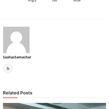
Angry
Sad
Wow
SaahasSamachar
Related Posts