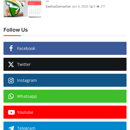
SaahasSamachar
Jan 4, 2026
0
271
Follow Us
Facebook
Twitter
Instagram
Whatsapp
Youtube
Telegram