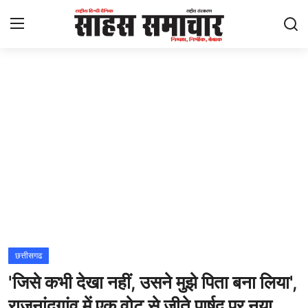
Login
Register
Home
ताज़ा खबरें
राष्ट्रीय
मनोरंजन
राज्य
छत्तीसगढ
'जिसे कभी देखा नहीं, उसने मुझे पिता बना लिया',
अंतराष्ट्रीय
राजनांदगांव में एक वोट से जीते पार्षद पर नया