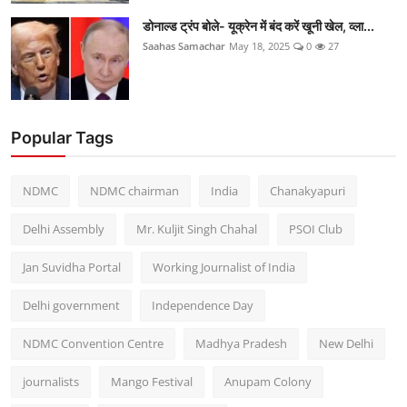
डोनाल्ड ट्रंप बोले- यूक्रेन में बंद करें खूनी खेल, व्ला...
Saahas Samachar
May 18, 2025
0
27
Popular Tags
NDMC
NDMC chairman
India
Chanakyapuri
Delhi Assembly
Mr. Kuljit Singh Chahal
PSOI Club
Jan Suvidha Portal
Working Journalist of India
Delhi government
Independence Day
NDMC Convention Centre
Madhya Pradesh
New Delhi
journalists
Mango Festival
Anupam Colony