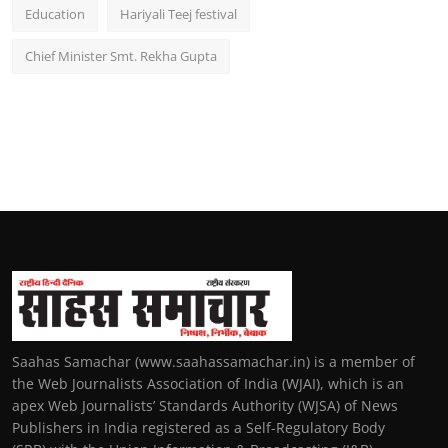
Education
Hariyali Teej festival
Chief Minister Smt. Rekha Gupta
Saahas Samachar (www.saahassamachar.in) is a member of
the Web Journalists Association of India (WJAI), which is an
apex Web Journalists’ Standards Authority (WJSA) of News
Publishers in India registered as a Self-Regulatory Body