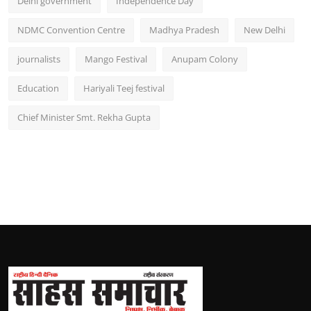
Delhi government
Independence Day
NDMC Convention Centre
Madhya Pradesh
New Delhi
journalists
Mango Festival
Anupam Colony
Education
Hariyali Teej festival
Chief Minister Smt. Rekha Gupta