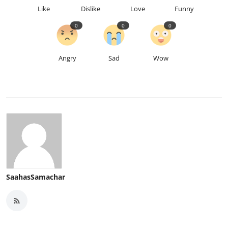
Like
Dislike
Love
Funny
0
0
0
Angry
Sad
Wow
SaahasSamachar