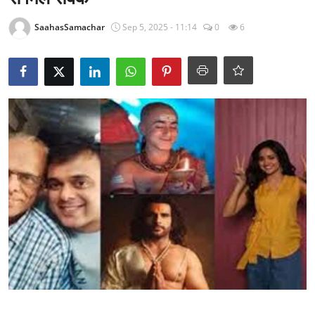
राजनीति
SaahasSamachar
Sep 5, 2025 - 11:14
0
6
खेल
Epaper
धर्म
लाइफस्टाइल
टेक