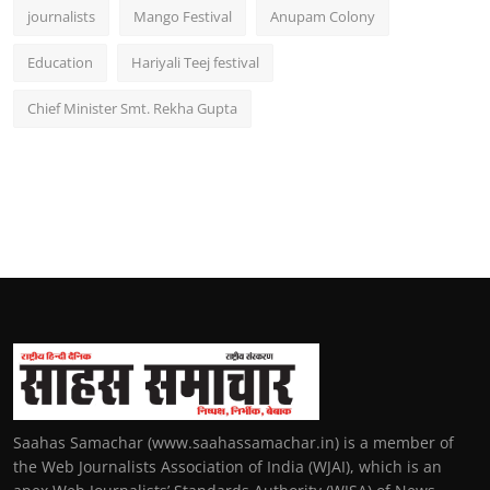
journalists
Mango Festival
Anupam Colony
Education
Hariyali Teej festival
Chief Minister Smt. Rekha Gupta
Saahas Samachar (www.saahassamachar.in) is a member of
the Web Journalists Association of India (WJAI), which is an