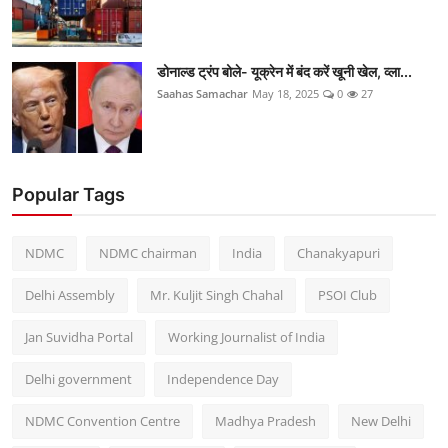
डोनाल्ड ट्रंप बोले- यूक्रेन में बंद करें खूनी खेल, व्ला...
Saahas Samachar
May 18, 2025
0
27
Popular Tags
NDMC
NDMC chairman
India
Chanakyapuri
Delhi Assembly
Mr. Kuljit Singh Chahal
PSOI Club
Jan Suvidha Portal
Working Journalist of India
Delhi government
Independence Day
NDMC Convention Centre
Madhya Pradesh
New Delhi