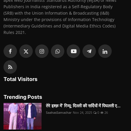
apex Web Journalists’ Standards Authority (WJSA) of News
Publishers in India registered as a Self-Regulatory Body
(SRB) with the Union Information & Broadcasting (I&B)
Ministry under the provisions of Information Technology
(Intermediary Guidelines and Digital Media Ethics Codes)
Rules 2021.
Total Visitors
Trending Posts
तेरे इश्क़ में’ रिव्यू: दिल्ली की सर्दियों में पिघलती ए...
SaahasSamachar
Nov 24, 2025
0
26