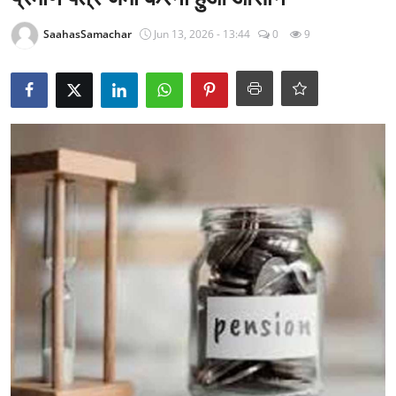
राजनीति
SaahasSamachar
Jun 13, 2026 - 13:44
0
9
खेल
Epaper
धर्म
लाइफस्टाइल
टेक