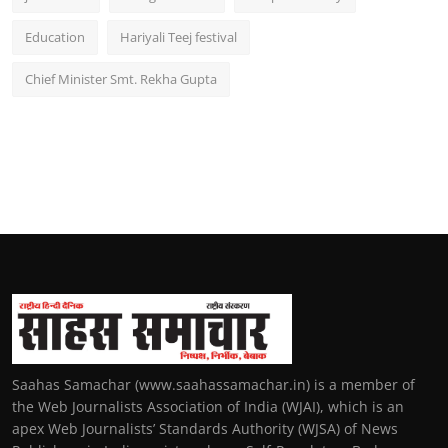
Education
Hariyali Teej festival
Chief Minister Smt. Rekha Gupta
Saahas Samachar (www.saahassamachar.in) is a member of
the Web Journalists Association of India (WJAI), which is an
apex Web Journalists’ Standards Authority (WJSA) of News