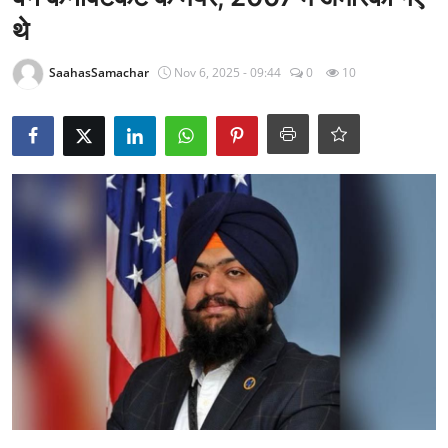
राजनीति
थे
खेल
SaahasSamachar
Nov 6, 2025 - 09:44
0
10
Epaper
धर्म
लाइफस्टाइल
टेक