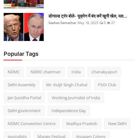
डोनाल्ड ट्रंप बोले- यूक्रेन में बंद करें खूनी खेल, व्ला...
Saahas Samachar
May 18, 2025
0
27
Popular Tags
NDMC
NDMC chairman
India
Chanakyapuri
Delhi Assembly
Mr. Kuljit Singh Chahal
PSOI Club
Jan Suvidha Portal
Working Journalist of India
Delhi government
Independence Day
NDMC Convention Centre
Madhya Pradesh
New Delhi
journalists
Mango Festival
Anupam Colony