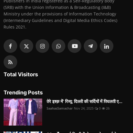
Publishers in India registered as a Self-Regulatory Body
(SRB) with the Union Information & Broadcasting (I&B)
Ministry under the provisions of Information Technology
(Intermediary Guidelines and Digital Media Ethics Codes)
Rules 2021.
Total Visitors
Trending Posts
तेरे इश्क़ में’ रिव्यू: दिल्ली की सर्दियों में पिघलती ए...
SaahasSamachar
Nov 24, 2025
0
26